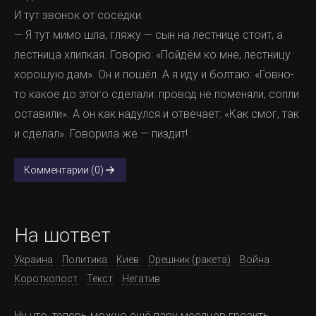
И тут звонок от соседки.
— Я тут мимо шла, гляжу — сын на лестнице стоит, а
лестница хлипкая. Говорю: «Пойдём ко мне, лестницу
хорошую дам». Он и пошёл. А я иду и болтаю: «Говно-
то какое до этого сделали: провод не поменяли, сопли
оставили». А он как надулся и отвечает: «Как смог, так
и сделал». Говорила же — пиздит!
Комментарии (0)
На шответ
Украина
Политика
Киев
Орешник (ракета)
Война
Короткопост
Текст
Негатив
Ну что, теперь можно ещё пару месяцев грозить