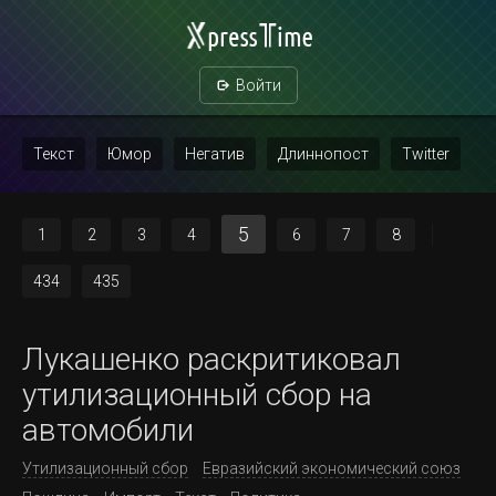
Войти
Текст
Юмор
Негатив
Длиннопост
Twitter
Скриншот
Картинка с текстом
Политика
Мат
5
1
2
3
4
6
7
8
Повтор
434
435
Лукашенко раскритиковал
утилизационный сбор на
автомобили
Утилизационный сбор
Евразийский экономический союз