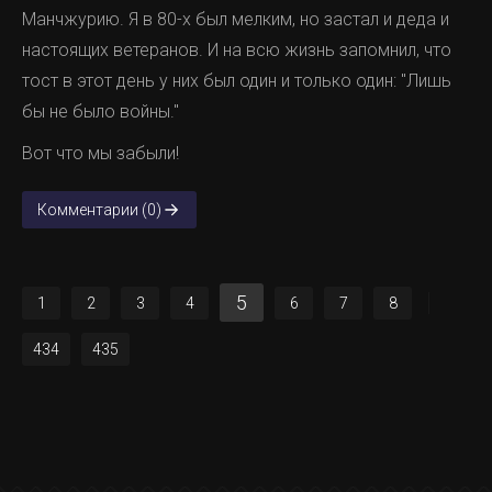
Манчжурию. Я в 80-х был мелким, но застал и деда и
настоящих ветеранов. И на всю жизнь запомнил, что
тост в этот день у них был один и только один: "Лишь
бы не было войны."
Вот что мы забыли!
Комментарии (0)
5
1
2
3
4
6
7
8
434
435