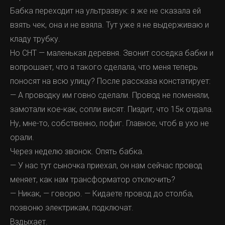
Бабка переходит на ультразвук: я же не сказала ей
взять чек, она и не взяла. Тут уже я не выдерживаю и
кладу трубку.
Но СНТ — маленькая деревня. Звонит соседка бабки и
вопрошает, что я такого сделала, что меня теперь
поносят на всю улицу? После рассказа констатирует:
— А проводку им говно сделали. Провод не поменяли,
замотали кое-как, сопли висят. Пиздит, что 15к отдала.
Ну, мне-то, собственно, пофиг. Главное, чтоб в ухо не
орали.
Через неделю звонок. Опять бабка.
— У нас тут сыночка приехал, он нам сейчас провод
меняет, как нам трансформатор отключить?
— Никак, — говорю. — Кидаете провод до столба,
позвоню электрикам, подключат.
Вздыхает.