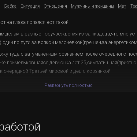
д
Бабка
Ситуация
Отношения
Мужчины и женщины
Мат
Те
т на глаза попался вот такой.
м делам в разные госучреждения из-за пиздеца,что мне у
 один по пути за всякой мелочевкой(грешен,за энергетиком 
хожу туда с затуманенным сознанием после очередного пос
 уже примелькавшаяся девчонка лет 25,симпатишная(приятно
 очередной Третьей мировой и дед с корзинкой.
Развернуть полностью
 работой