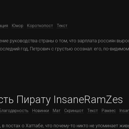
ация
Юмор
Короткопост
Текст
ние руководства страны о том, что зарплата россиян выро
последний год, Петрович с грустью осознал: его, по-видимо
сть Пирату InsaneRamZes
Благодарность
Новинки
Мат
Скриншот
Текст
Рамзес
Insa
, в постах о Хаттабе, что почему-то никто не упоминает жив