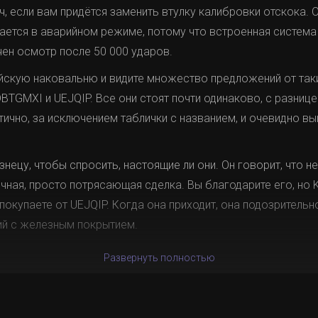
, если вам придётся заменить втулку калибровки отскока. 
ается в аварийном режиме, потому что встроенная система
ен осмотр после 50 000 ударов.
тайскую наковальню и видите множество предложений от та
BTGMXI и UEJQIP. Все они стоят почти одинаково, с разнице
ично, за исключением таблички с названием, и очевидно вы
нецу, чтобы спросить, настоящие ли они. Он говорит, что н
ичная, просто потрясающая сделка. Вы благодарите его, но 
покупаете от UEJQIP. Когда она приходит, она подозрительно
ий с железным покрытием.
Развернуть полностью