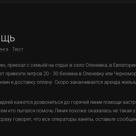
ощь
инга
Текст
ию, приехал с семьёй на отдых в село Оленевка, в Евпатори
ет привезти литров 20 - 30 бензина в Оленевку или Черномо
нзин и доставку оплачу. Скоро заканчивается аренда жилья,
.
идеей кажется дозвониться до горячей линии помощи заст
всем кто пытался помочь.Линия похоже оказалась не такая 
 сразу говорят, что все операторы заняты, оставьте сообще