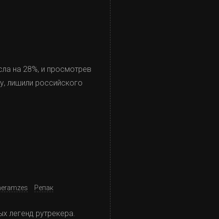
сла на 28%, и просмотрев
му, лишили российского
neramzes
Репак
ых легенд рутрекера.