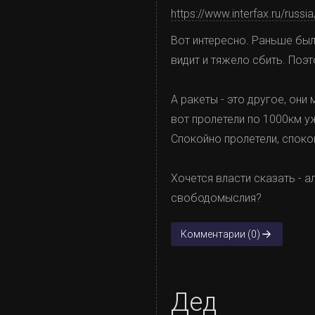
https://www.interfax.ru/russ
Вот интересно. Раньше была
видит и тяжело сбить. Поэт
А ракеты - это другое, они
вот пролетели по 1000км у
Спокойно пролетели, споко
Хочется власти сказать - а
свободомыслия?
Комментарии (0)
Дед