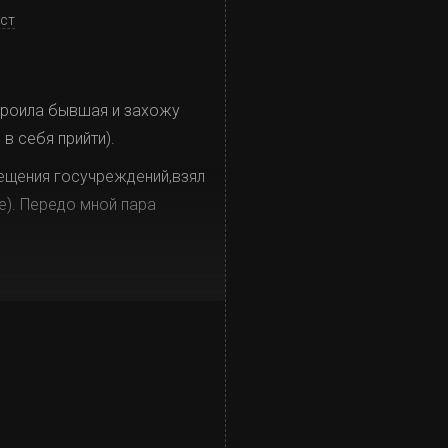
кст
строила бывшая и захожу
в себя прийти).
ещения госучреждений,взял
е). Передо мной пара