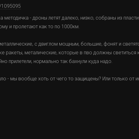
ia/1095095
 методичка - дроны летят далеко, низко, собраны из пластик
ому и пролетают как то по 1000км.
 металлические, с двиглом мощным, большие, фонят и светятс
же ракеты, металические, которые в пво должны светиться к
йно прилетели, нормально так бахнули куда надо.
лло - мы вообще хоть от чего то защищены? Или только от и