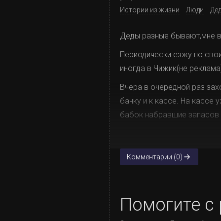
Истории из жизни
Люди
Де
Деды разные бывают,мне во
Периодически езжу по свои
иногда в Чижик(не реклама)
Вчера в очередной раз за
банку и к кассе. На кассе
бабок набравшие запасов к
Комментарии (0)
Помогите с