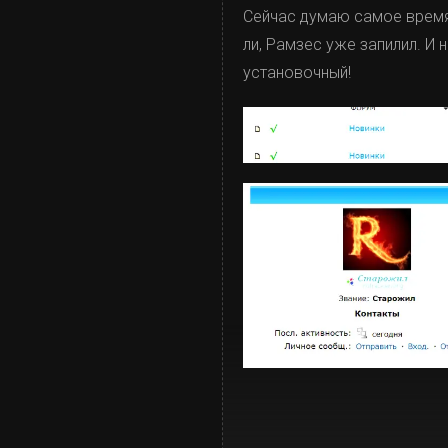
Сейчас думаю самое время,
ли, Рамзес уже запилил. И 
установочный!