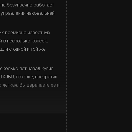
Она безупречно работает
 управления наковальней
ких всемирно известных
й в несколько копеек,
шли с одной и той же
есколько лет назад купил
KIXJBU, похоже, прекратил
 лёгкая. Вы царапаете её и