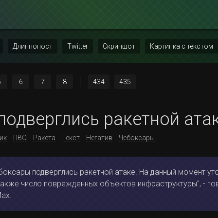
Длиннопост
Twitter
Скриншот
Картинка с текстом
5
6
7
8
434
435
подверглись ракетной ата
ик
ПВО
Ракета
Текст
Негатив
Чебоксары
боксары подверглись ракетной атаке. На данный момент ут
также число поврежденных объектов инфраструктуры", - го
Max.