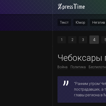
Текст
Юмор
Негатив
Повтор
4
1
2
3
Чебоксары 
Война
Политика
Беспилотн
"Ранним утром Че
пострадавших, а 
главы региона в 