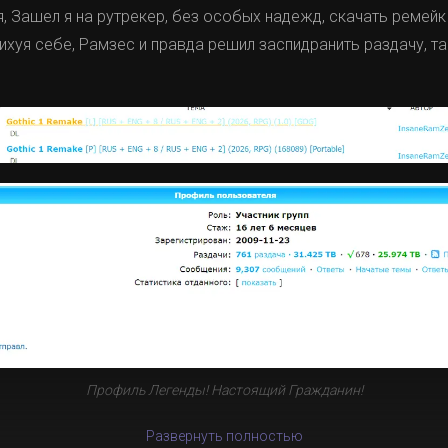
 Зашел я на рутрекер, без особых надежд, скачать ремейк 
нихуя себе, Рамзес и правда решил заспидранить раздачу, та
Профиль Легенды! Настоящий Гражданин!
Развернуть полностью