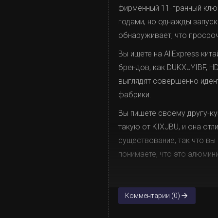
фирменный 11-гранный ключ
годами, но однажды запуск
обнаруживает, что просроч
Вы ищете на AliExpress ки
брендов, как DUKXJYIBF, HD
выглядят совершенно идент
фабрики.
Вы пишете своему другу-куз
такую от KIXJBU, и она отл
существование, так что вы 
понимаете, что это алюмин
Комментарии (0)