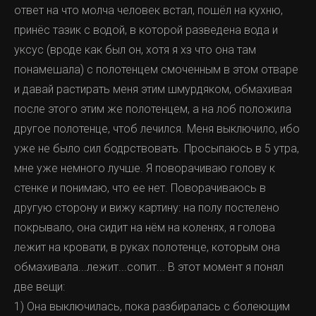
ответ на что молча человек встал, пошёл на кухню,
принёс тазик с водой, в которой разведена вода и
уксус (вроде как был он, хотя я хз что она там
понамешала) с полотенцем смоченным в этом отваре
и давай растирать меня этим шмурдяком, обмахивая
после этого этим же полотенцем, а на лоб положила
другое полотенце, чтоб лечился. Меня выключило, ибо
уже не было сил бодрствовать. Просыпаюсь в 5 утра,
мне уже немного лучше. Я поворачиваю голову к
стенке и понимаю, что ее нет. Поворачиваюсь в
другую сторону и вижу картину: на полу постелено
покрывало, она сидит на нём на коленях, я голова
лежит на кровати, в руках полотенце, которым она
обмахивала...лежит...сопит... В этот момент я понял
две вещи:
1) Она выключилась, пока разбиралась с болеющим