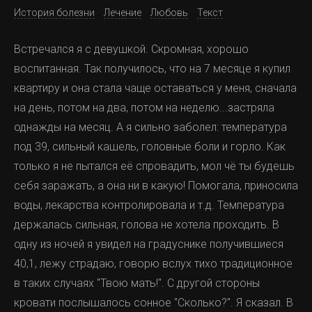
История болезни
Лечение
Любовь
Текст
Встречался я с девушкой. Скромная, хорошо
воспитанная. Так получилось, что на 7 месяце я купил
квартиру и она стала чаще оставаться у меня, сначала
на день, потом на два, потом на неделю...застряла
однажды на месяц. А я сильно заболел: температура
под 39, сильный кашель, головные боли и горло. Как
только я не пытался её спровадить, мол чё ты будешь
себя заражать, а она ни в какую! Помогала, приносила
воды, лекарства контролировала и т.д. Температура
держалась сильная, голова не хотела проходить. В
одну из ночей я увидел на градуснике получившиеся
40,1, лежу страдаю, говорю вслух тихо традиционное
в таких случаях "Твою мать!". С другой стороны
кровати послышалось сонное "Сколько?". Я сказал. В