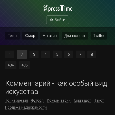
Войти
Текст
Юмор
Негатив
Длиннопост
Twitter
Скриншот
Картинка с текстом
Политика
Мат
2
1
3
4
5
6
7
8
Повтор
434
435
Комментарий - как особый вид
искусства
Точка зрения
Футбол
Комментарии
Скриншот
Текст
Продажа недвижимости