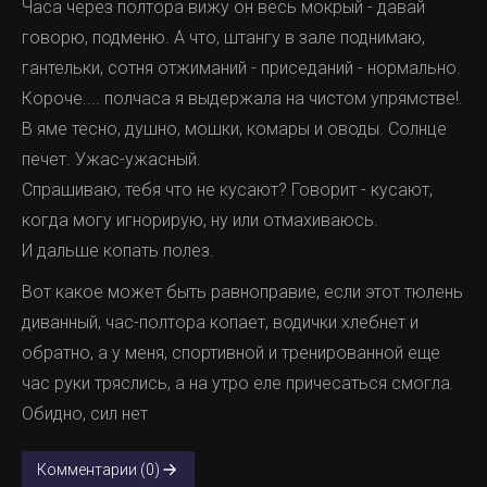
Часа через полтора вижу он весь мокрый - давай
говорю, подменю. А что, штангу в зале поднимаю,
гантельки, сотня отжиманий - приседаний - нормально.
Короче.... полчаса я выдержала на чистом упрямстве!.
В яме тесно, душно, мошки, комары и оводы. Солнце
печет. Ужас-ужасный.
Спрашиваю, тебя что не кусают? Говорит - кусают,
когда могу игнорирую, ну или отмахиваюсь.
И дальше копать полез.
Вот какое может быть равноправие, если этот тюлень
диванный, час-полтора копает, водички хлебнет и
обратно, а у меня, спортивной и тренированной еще
час руки тряслись, а на утро еле причесаться смогла.
Обидно, сил нет
Комментарии (0)