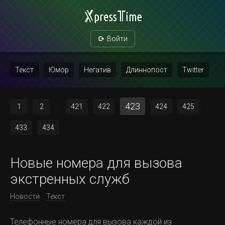
Войти
Текст
Юмор
Негатив
Длиннопост
Twitter
Скриншот
Картинка с текстом
Политика
Мат
423
1
2
421
422
424
425
Повтор
433
434
Новые номера для вызова
экстренных служб
Новости
Текст
Телефонные номера для вызова каждой из