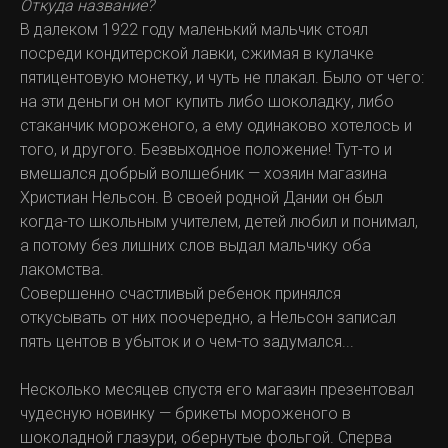
Откуда название?
В далеком 1922 году маленький мальчик стоял
посреди кондитерской лавки, сжимая в кулачке
пятицентовую монетку, и чуть не плакал. Было от чего:
на эти деньги он мог купить либо шоколадку, либо
стаканчик мороженого, а ему одинаково хотелось и
того, и другого. Безвыходное положение! Тут-то и
вмешался добрый волшебник — хозяин магазина
Христиан Нельсон. В своей родной Дании он был
когда-то школьным учителем, детей любил и понимал,
а потому без лишних слов выдал мальчику оба
лакомства.
Совершенно счастливый ребенок принялся
откусывать от них поочередно, а Нельсон записал
пять центов в убыток и о чем-то задумался...
Несколько месяцев спустя его магазин презентовал
чудесную новинку — брикеты мороженого в
шоколадной глазури, обернутые фольгой. Сперва