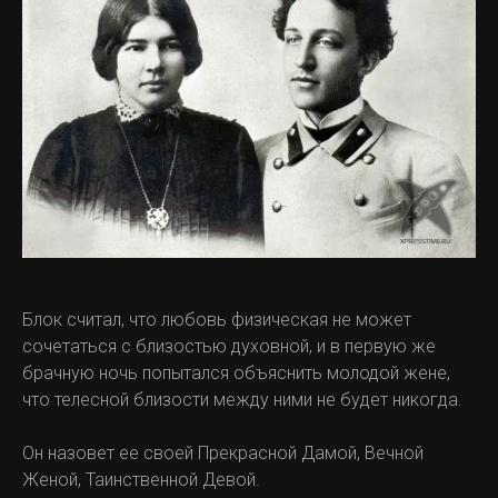
Блок считал, что любовь физическая не может
сочетаться с близостью духовной, и в первую же
брачную ночь попытался объяснить молодой жене,
что телесной близости между ними не будет никогда.
Он назовет ее своей Прекрасной Дамой, Вечной
Женой, Таинственной Девой.