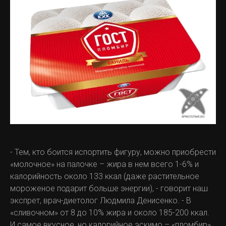
- Тем, кто боится испортить фигуру, можно приобрести
«молочное» на палочке – жира в нем всего 1-6% и
калорийность около 133 ккал (даже растительное
мороженое подарит больше энергии), - говорит наш
экспрет, врач-диетолог Людмила Денисенко. - В
«сливочном» от 8 до 10% жира и около 185-200 ккал.
И самое вкусное, но калорийное эскимо – «пломбир»