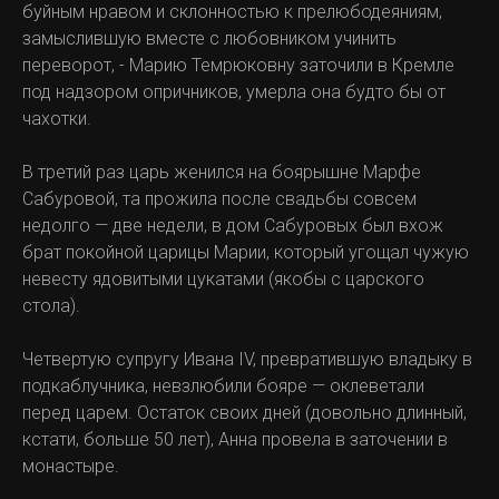
буйным нравом и склонностью к прелюбодеяниям,
замыслившую вместе с любовником учинить
переворот, - Марию Темрюковну заточили в Кремле
под надзором опричников, умерла она будто бы от
чахотки.
В третий раз царь женился на боярышне Марфе
Сабуровой, та прожила после свадьбы совсем
недолго — две недели, в дом Сабуровых был вхож
брат покойной царицы Марии, который угощал чужую
невесту ядовитыми цукатами (якобы с царского
стола).
Четвертую супругу Ивана IV, превратившую владыку в
подкаблучника, невзлюбили бояре — оклеветали
перед царем. Остаток своих дней (довольно длинный,
кстати, больше 50 лет), Анна провела в заточении в
монастыре.