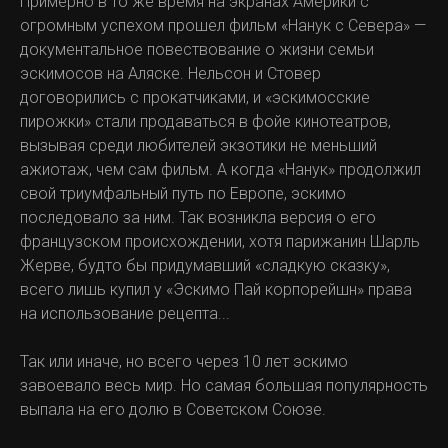
Примерно в то же время на экранах Америки с
огромным успехом прошел фильм «Нанук с Севера» —
документальное повествование о жизни семьи
эскимосов на Аляске. Нельсон и Стовер
договорились с прокатчиками, и «эскимосские
пирожки» стали продаваться в фойе кинотеатров,
вызывая среди любителей экзотики не меньший
ажиотаж, чем сам фильм. А когда «Нанук» продолжил
свой триумфальный путь по Европе, эскимо
последовало за ним. Так возникла версия о его
французском происхождении, хотя парижанин Шарль
Жерве, будто бы придумавший «сладкую сказку»,
всего лишь купил у «Эскимо Пай корпорейшн» права
на использование рецепта...
Так или иначе, но всего через 10 лет эскимо
завоевало весь мир. Но самая большая популярность
выпала на его долю в Советском Союзе.