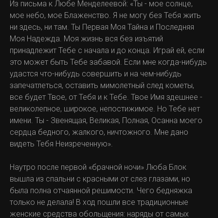
Из пись­ма к Любе Менделеевой: «Ты - мое солнце,
мое небо, мое Блаженство. Я не могу без Тебя жить
ни здесь, ни там. Ты Первая Моя Тайна и Послед­няя
Моя Надежда. Моя жизнь вся без изъятий
принадлежит Тебе с начала и до конца. Играй ей, если
это мо­жет быть Тебе забавой. Если мне ког­да-нибудь
удастся что-нибудь совер­шить и на чем-нибудь
запечатлеться, оставить мимолетный след кометы,
все будет Твое, от Тебя и к Тебе. Твое Имя здешнее -
великолепное, широ­кое, непостижимое. Но Тебе нет
име­ни. Ты - Звенящая, Великая, Полная, Осанна моего
сердца бедного, жалко­го, ничтожного. Мне дано
видеть Те­бя Неизреченную».
Наутро после первой «брачной ночи» Люба Блок
вышла из спальни с красными от слез глазами, но
была полна отчаян­ной решимости. Чего бедняжка
толь­ко не делала! В ход пошли все тради­ционные
женские средства обольще­ния: наряды от самых