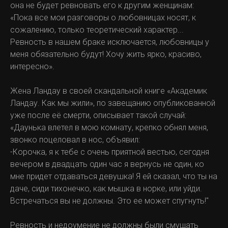
она не будет ревновать его к другим женщинам:
«Пока все мои разговоры о любовницах носят, к
сожалению, только теоретический характер...
Ревность в нашем браке исключается, любовницы у
меня обязательно будут! Хочу жить ярко, красиво,
интересно».
Жена Ландау в своей скандальной книге «Академик
Ландау. Как мы жили», по завещанию опубликованной
уже после её смерти, описывает такой случай:
«Даунька влетел в мою комнату, крепко обнял меня,
звонко поцеловал в нос, объявил:
-Корочка, я к тебе с очень приятной вестью, сегодня
вечером в двадцать один час я вернусь не один, ко
мне придет отдаваться девушка! Я ей сказал, что ты на
даче, сиди тихонечко, как мышка в норке, или уйди.
Встречаться вы не должны. Это ее может спугнуть!"
Ревность и недоумение не должны были смущать