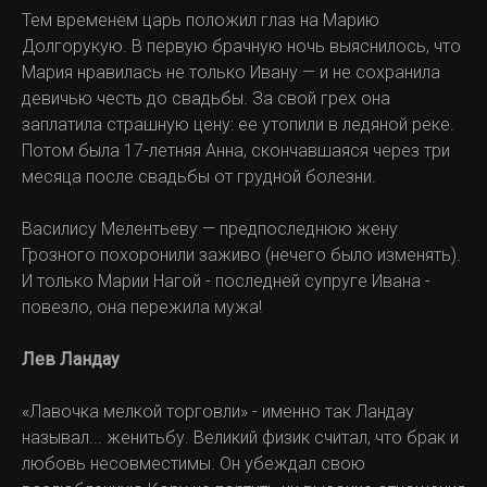
Тем временем царь положил глаз на Марию
Долгорукую. В первую брачную ночь выяснилось, что
Мария нравилась не только Ивану — и не сохранила
девичью честь до свадьбы. За свой грех она
заплатила страшную цену: ее утопили в ледяной реке.
Потом была 17-летняя Анна, скончавшаяся через три
месяца после свадьбы от грудной болезни.
Василису Мелентьеву — предпоследнюю жену
Грозного похоронили заживо (нечего было изменять).
И только Марии Нагой - последней супруге Ивана -
повезло, она пережила мужа!
Лев Ландау
«Лавочка мелкой торговли» - именно так Ландау
называл... женитьбу. Великий физик считал, что брак и
любовь несовместимы. Он убеждал свою