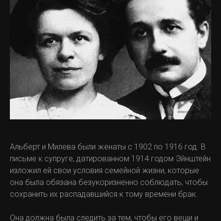
Альберт и Милева были женаты с 1902 по 1916 год. В
письме к супруге, датированном 1914 годом Эйнштейн
изложил ей свои условия семейной жизни, которые
она была обязана безукоризненно соблюдать, чтобы
сохранить их распадавшийся к тому времени брак.
Она должна была следить за тем, чтобы его вещи и