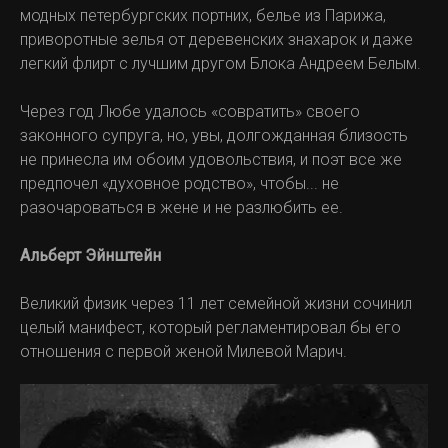
модных петербургских портних, белье из Парижа,
приворотные зелья от деревенских знахарок и даже
легкий флирт с луч­шим другом Блока Андреем Белым.
Через год Любе уда­лось «совратить» своего
законного супруга, но, увы, долгожданная бли­зость
не принесла им обоим удоволь­ствия, и поэт все же
предпочел «духовное родство», чтобы... не
разочароваться в жене и не разлюбить ее.
Альберт Эйнштейн
Великий физик через 11 лет семейной жизни сочинил
целый манифест, который регламентировал бы его
отношения с первой женой Милевой Марич.