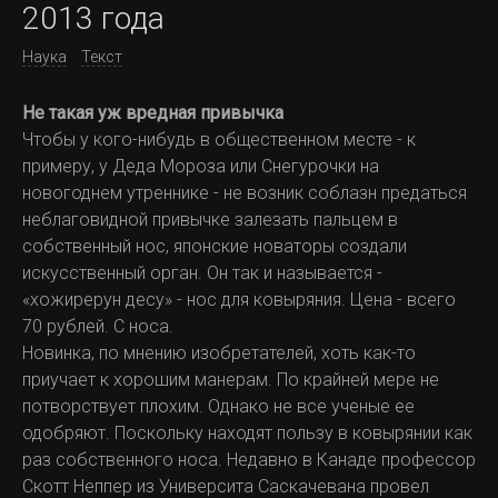
2013 года
Наука
Текст
Не такая уж вредная привычка
Чтобы у кого-нибудь в общественном месте - к
примеру, у Деда Мороза или Снегурочки на
новогоднем утреннике - не возник соблазн предаться
неблаговидной привычке залезать пальцем в
собственный нос, японские новаторы создали
искусственный орган. Он так и называется -
«хожирерун десу» - нос для ковыряния. Цена - всего
70 рублей. С носа.
Новинка, по мнению изобретателей, хоть как-то
приучает к хорошим манерам. По крайней мере не
потворствует плохим. Однако не все ученые ее
одобряют. Поскольку находят пользу в ковырянии как
раз собственного носа. Недавно в Канаде профессор
Скотт Неппер из Университа Саскачевана провел