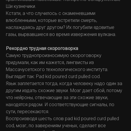
Ши кузнечики.
Кстати, а что случилось с окаменевшими
влюбленными, которые встретили смерть,
наслаждаясь друг другом? Их погубили ядовитые
газы, вырвавшиеся во время извержения вулкана.
Рекордно трудная скороговорка
Самую труднопроизносимую скороговорку
придумали, как им кажется, лингвисты из
Массачусетского технологического института.
Выглядит так: Рad kid poured curd pulled cod.
Язык заплетается тогда, когда человеку надо один за
другим издать схожие звуки. Мозг дает сбой, потому
что нейроны, отвечающие за эти схожие звуки,
находятся рядом. И соответствующие сигналы, по
сути, пересекаются.
Воспроизводя шесть слов pad kid poured curd pulled
cod, мозг, по заверениям ученых, сделает все