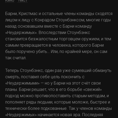
Кино
Текст
Барни, Кристмас и остальные члены команды сходятся
лицом к лицу с Конрадом Стоунбэнксом, многие годы
назад основавшем вместе с Барни команду
«Неудержимых». Впоследствии Стоунбэнкс
становится безжалостным торговцем оружием, и тем
самым превращается в человека, которого Барни
было поручено убить… Или, по крайней мере, он сам
так считал.
Теперь Стоунбэнкс, один раз уже сумевший обмануть
смерть, поставил себе цель покончить с
«Неудержимыми» — но у Барни на этот счёт свои
планы. Барни решает, что в его борьбе «свежий»
подход можно противопоставить старым методам, и
пополняет ряды людьми, которые моложе, быстрее и
технически более подкованные. Так у членов команды
«Неудержимых» начинается новая эра. Последняя