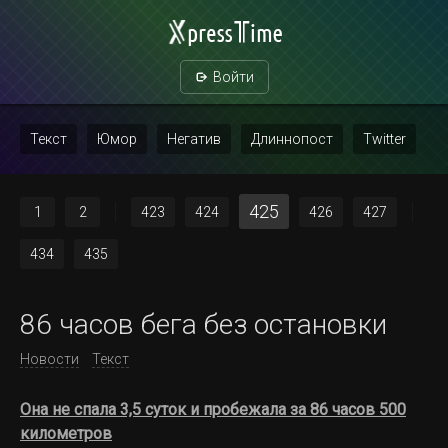
Войти
Текст
Юмор
Негатив
Длиннопост
Twitter
Скриншот
Картинка с текстом
Политика
Мат
425
1
2
423
424
426
427
Повтор
434
435
86 часов бега без остановки
Новости
Текст
Она не спала 3,5 суток и пробежала за 86 часов
500
километров