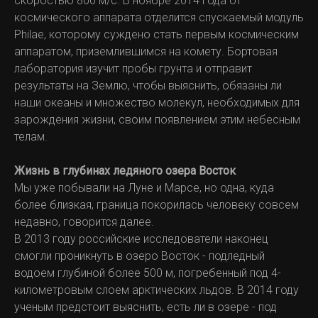
скоростью 800 м/с. В ноябре 2014 года от
космического аппарата отделится спускаемый модуль
Philae, которому суждено стать первым космическим
аппаратом, приземлившимся на комету. Бортовая
лаборатория изучит пробы грунта и отправит
результаты на Землю, чтобы выяснить, обязаны ли
наши океаны и множество молекул, необходимых для
зарождения жизни, своим появлением этим небесным
телам.
Жизнь в глубинах ледяного озера Восток
Мы уже побывали на Луне и Марсе, но одна, куда
более близкая, граница покорилась человеку совсем
недавно, говорится далее.
В 2013 году российские исследователи наконец
смогли проникнуть в озеро Восток - подледный
водоем глубиной более 500 м, погребенный под 4-
километровым слоем арктических льдов. В 2014 году
ученым предстоит выяснить, есть ли в озере - под