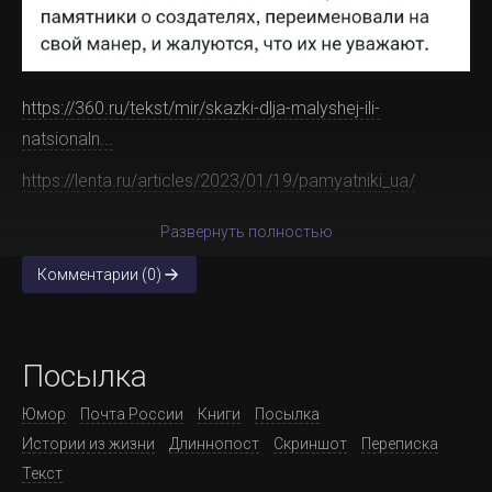
https://360.ru/tekst/mir/skazki-dlja-malyshej-ili-
natsionaln...
https://lenta.ru/articles/2023/01/19/pamyatniki_ua/
Развернуть полностью
Комментарии (0)
Посылка
Юмор
Почта России
Книги
Посылка
Истории из жизни
Длиннопост
Скриншот
Переписка
Текст