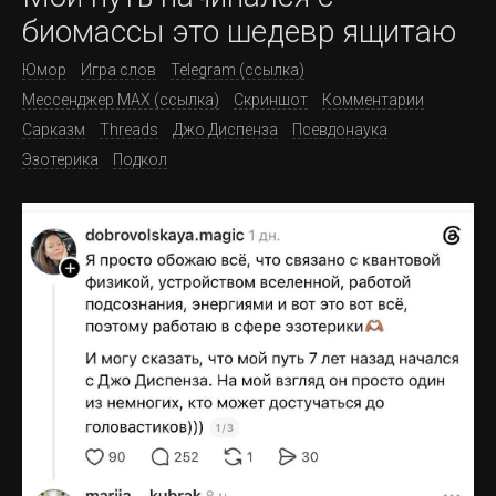
биомассы это шедевр ящитаю
Юмор
Игра слов
Telegram (ссылка)
Мессенджер MAX (ссылка)
Скриншот
Комментарии
Сарказм
Threads
Джо Диспенза
Псевдонаука
Эзотерика
Подкол