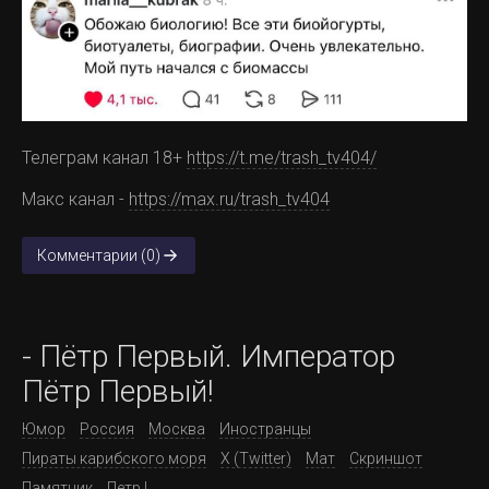
Телеграм канал 18+
https://t.me/trash_tv404/
Макс канал -
https://max.ru/trash_tv404
Комментарии (0)
- Пётр Первый. Император
Пётр Первый!
Юмор
Россия
Москва
Иностранцы
Пираты карибского моря
X (Twitter)
Мат
Скриншот
Памятник
Петр I