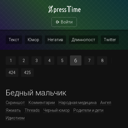
Войти
Текст
Юмор
Негатив
Длиннопост
Twitter
Скриншот
Картинка с текстом
Политика
Мат
6
1
2
3
4
5
7
8
Повтор
424
425
Бедный мальчик
Скриншот
Комментарии
Народная медицина
Ангел
Яжмать
Threads
Черный юмор
Родители и дети
Идиотизм