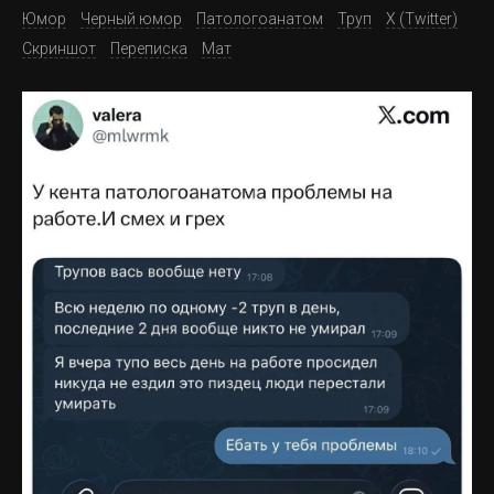
Юмор
Черный юмор
Патологоанатом
Труп
X (Twitter)
Скриншот
Переписка
Мат