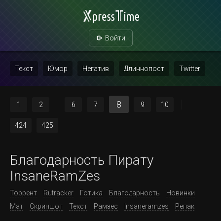
Войти
Текст
Юмор
Негатив
Длиннопост
Twitter
Скриншот
Картинка с текстом
Политика
Мат
8
1
2
6
7
9
10
Повтор
424
425
Благодарность Пирату
InsaneRamZes
Торрент
Rutracker
Готика
Благодарность
Новинки
Мат
Скриншот
Текст
Рамзес
Insaneramzes
Репак