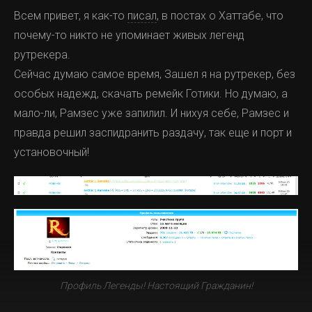
Всем привет, я как-то
писал
, в постах о Хаттабе, что
почему-то никто не упоминает живых легенд
рутрекера.
Сейчас думаю самое время, Зашел я на рутрекер, без
особых надежд, скачать ремейк Готики. Но думаю, а
мало-ли, Рамзес уже запилил. И нихуя себе, Рамзес и
правда решил заспидранить раздачу, так еще и порт и
установочный!
Профиль Легенды! Настоящий Гражданин!