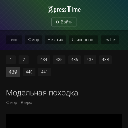
Войти
Текст
Юмор
Негатив
Длиннопост
Twitter
Скриншот
Картинка с текстом
Политика
Мат
1
2
434
435
436
437
438
Повтор
439
440
441
Модельная походка
Юмор
Видео