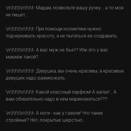
\n\t\t\t\n\t\t\t- Мадам, позвольте вашу ручку… а то моя
не пишет…
\n\t\t\t\n\t\t\t- При помощи косметики нужно
подчеркивать красоту, а не пытаться ее создавать.
\n\t\t\t\n\t\t\t- А вас муж не бьет? Или это у вас
макияж такой?
\n\t\t\t\n\t\t\t- Девушка, вы очень красивы, а красивых
девушек надо размножать.
\n\t\t\t\n\t\t\t- Какой классный парфюм! А запах!… А
вам обязательно надо в нём мариноваться???
\n\t\t\t\n\t\t\t- А ноги - как у газели! Что такие
стройные? Нет, покрытые шерстью...