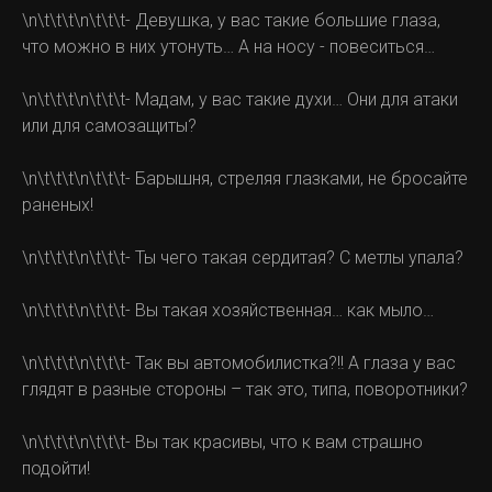
\n\t\t\t\n\t\t\t- Девушка, у вас такие большие глаза,
что можно в них утонуть… А на носу - повеситься…
\n\t\t\t\n\t\t\t- Мадам, у вас такие духи… Они для атаки
или для самозащиты?
\n\t\t\t\n\t\t\t- Барышня, стреляя глазками, не бросайте
раненых!
\n\t\t\t\n\t\t\t- Ты чего такая сердитая? С метлы упала?
\n\t\t\t\n\t\t\t- Вы такая хозяйственная… как мыло…
\n\t\t\t\n\t\t\t- Так вы автомобилистка?!! А глаза у вас
глядят в разные стороны – так это, типа, поворотники?
\n\t\t\t\n\t\t\t- Вы так красивы, что к вам страшно
подойти!