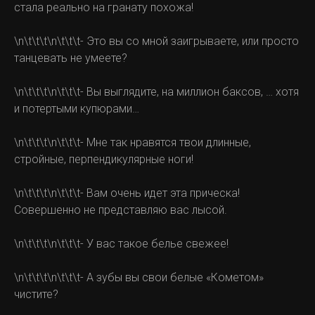
стала реально на гранату похожа!
\n\t\t\t\n\t\t\t- Это вы со мной заигрываете, или просто
танцевать не умеете?
\n\t\t\t\n\t\t\t- Вы выглядите, на миллион баксов, … хотя
и потертыми купюрами…
\n\t\t\t\n\t\t\t- Мне так нравятся твои длинные,
стройные, перпендикулярные ноги!
\n\t\t\t\n\t\t\t- Вам очень идет эта прическа!
Совершенно не представляю вас лысой.
\n\t\t\t\n\t\t\t- У вас такое белье свежее!
\n\t\t\t\n\t\t\t- А зубы вы свои белые «Кометом»
чистите?