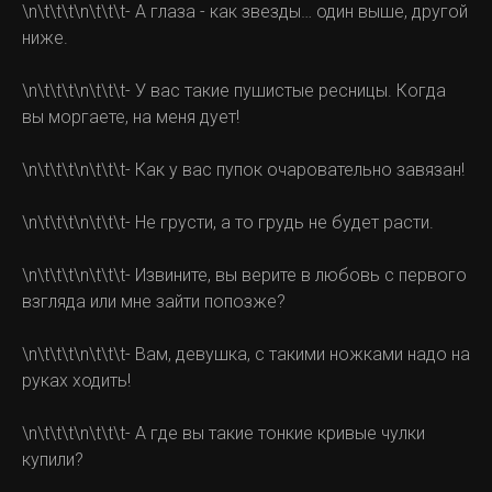
\n\t\t\t\n\t\t\t- А глаза - как звезды… один выше, другой
ниже.
\n\t\t\t\n\t\t\t- У вас такие пушистые ресницы. Когда
вы моргаете, на меня дует!
\n\t\t\t\n\t\t\t- Как у вас пупок очаровательно завязан!
\n\t\t\t\n\t\t\t- Не грусти, а то грудь не будет расти.
\n\t\t\t\n\t\t\t- Извините, вы верите в любовь с первого
взгляда или мне зайти попозже?
\n\t\t\t\n\t\t\t- Вам, девушка, с такими ножками надо на
руках ходить!
\n\t\t\t\n\t\t\t- А где вы такие тонкие кривые чулки
купили?