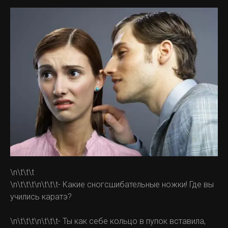
\n\t\t\t
\n\t\t\t\n\t\t\t- Какие сногсшибательные ножки! Где вы
учились каратэ?
\n\t\t\t\n\t\t\t- Ты как себе кольцо в пупок вставила,