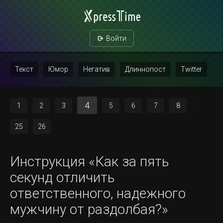
Войти
Текст
Юмор
Негатив
Длиннопост
Twitter
Скриншот
Картинка с текстом
Политика
Мат
4
1
2
3
5
6
7
8
Повтор
25
26
Инструкция «Как за пять
секунд отличить
ответственного, надежного
мужчину от раздолбая?»