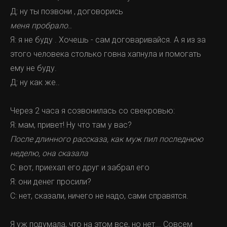
Д: ну ты позвони , договорись
меня пробрало..
Я: я не буду . Хочешь - сам договаривайся. А я из за
этого человека столько говна хапнула и помогать
ему не буду.
Д: ну как же..
Через 2 часа я созвонилась со свекровью:
Я: мам, привет! Ну что там у вас?
После длинного рассказа, как муж пил последнюю
неделю, она сказала
С: вот, приехал его друг и забрал его
Я: они денег просили?
С: нет, сказали, ничего не надо, сами справятся.
Я уж подумала, что на этом все, но нет... Совсем