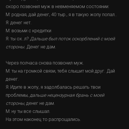
скоро позвонил муж в невменяемом состоянии:
М: родная, дай денег, 40 тыр., я в такую жопу попал..
Я: денег нет.
М: возьми с кредитки
Я: ты ох..л?
Дальше был поток оскорблений с моей
стороны.
Денег не дам.
Через полчаса снова позвонил муж.
М: ты на громкой связи, тебя слышит мой друг. Дай
денег.
Я: Идите в жопу, я задолбалась решать твои
проблемы,
дальше нецензурная брань с моей
стороны,
денег не дам.
М: ну ты все слышал.
На этом наконец то распрощались.