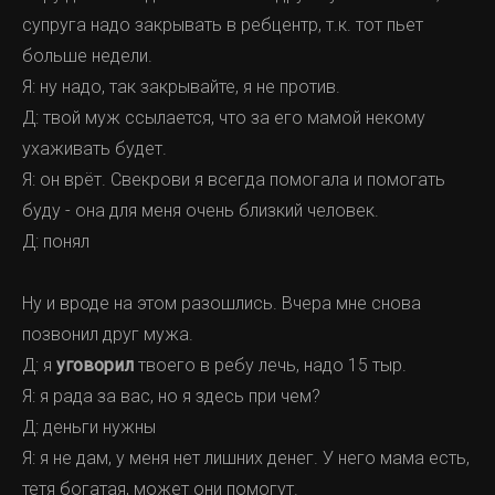
супруга надо закрывать в ребцентр, т.к. тот пьет
больше недели.
Я: ну надо, так закрывайте, я не против.
Д: твой муж ссылается, что за его мамой некому
ухаживать будет.
Я: он врёт. Свекрови я всегда помогала и помогать
буду - она для меня очень близкий человек.
Д: понял
Ну и вроде на этом разошлись. Вчера мне снова
позвонил друг мужа.
Д: я
уговорил
твоего
в ребу лечь, надо 15 тыр.
Я: я рада за вас, но я здесь при чем?
Д: деньги нужны
Я: я не дам, у меня нет лишних денег. У него мама есть,
тетя богатая, может они помогут.