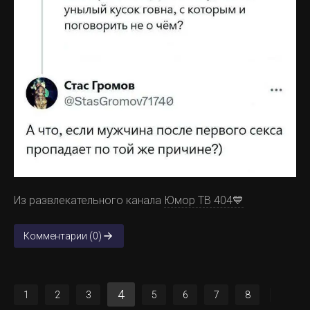
Из развлекательного канала
Юмор ТВ 404💙
Комментарии (0)
4
1
2
3
5
6
7
8