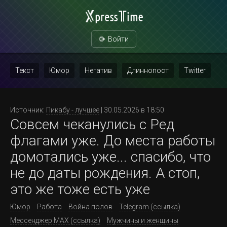
Войти
Текст
Юмор
Негатив
Длиннопост
Twitter
Скриншот
Картинка с текстом
Политика
Мат
Источник:
Пикабу - лучшее
| 30.05.2026 в 18:50
Совсем чеканулись с Ред
Повтор
флагами уже. До места работы
домотались уже... спасибо, что
не до даты рождения. А стоп,
это же тоже есть уже
Юмор
Работа
Война полов
Telegram (ссылка)
Мессенджер MAX (ссылка)
Мужчины и женщины