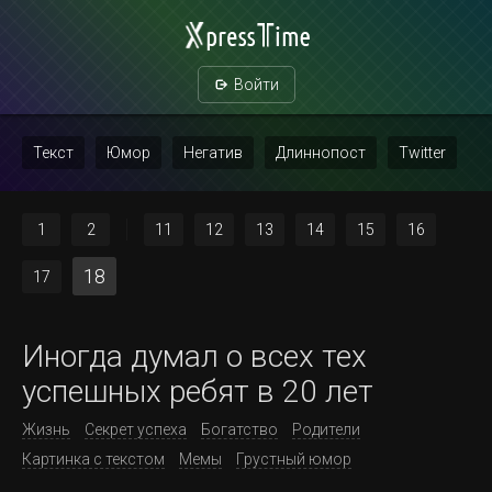
Войти
Текст
Юмор
Негатив
Длиннопост
Twitter
Скриншот
Картинка с текстом
Политика
Мат
1
2
11
12
13
14
15
16
Повтор
18
17
Иногда думал о всех тех
успешных ребят в 20 лет
Жизнь
Секрет успеха
Богатство
Родители
Картинка с текстом
Мемы
Грустный юмор