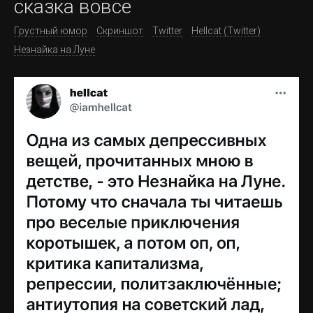
сказка вовсе
Грустный юмор
Скриншот
Twitter
Hellcat (Twitter)
Незнайка на Луне