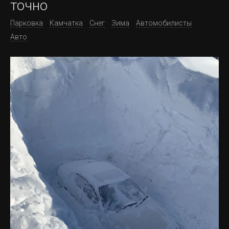
точно
Парковка
Камчатка
Снег
Зима
Автомобилисты
Авто