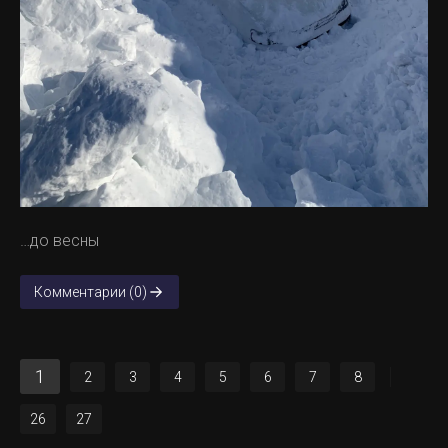
…до весны
Комментарии (0)
1
2
3
4
5
6
7
8
26
27