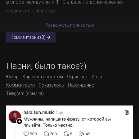
в споре между ним и ФТС в деле по доначислению
пошлины постфактум.
Развернуть полностью
Комментарии (0)
Парни, было такое?)
Юмор
Картинка с текстом
Скриншот
Авто
Комментарии
Показалось
Неожиданно
Telegram (ссылка)