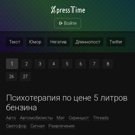
Войти
Текст
Юмор
Негатив
Длиннопост
Twitter
Скриншот
Картинка с текстом
Политика
Мат
1
2
3
4
5
6
7
8
Повтор
26
27
Психотерапия по цене 5 литров
бензина
Авто
Автомобилисты
Мат
Скриншот
Threads
Светофор
Сигнал
Развлечения