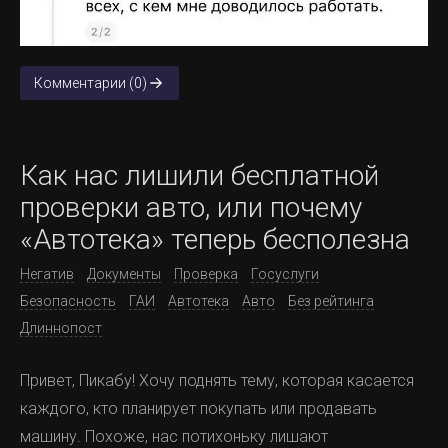
Комментарии (0)
Как нас лишили бесплатной
проверки авто, или почему
«Автотека» теперь бесполезна
Негатив
Документы
Проверка
Госуслуги
Безопасность
ГАИ
Автотека
Авто
Без рейтинга
Длиннопост
Привет, Пикабу! Хочу поднять тему, которая касается
каждого, кто планирует покупать или продавать
машину. Похоже, нас потихоньку лишают