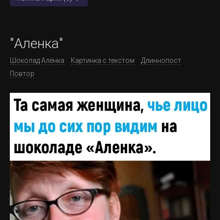
"Аленка"
Шоколад Алёнка
Картинка с текстом
Длиннопост
Повтор