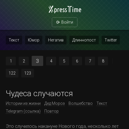
Войти
Текст
Юмор
Негатив
Длиннопост
Twitter
Скриншот
Картинка с текстом
Политика
Мат
3
1
2
4
5
6
7
8
Повтор
122
123
Чудеса случаются
Истории из жизни
Дед Мороз
Волшебство
Текст
Telegram (ссылка)
Повтор
Это случилось накануне Нового года, несколько лет