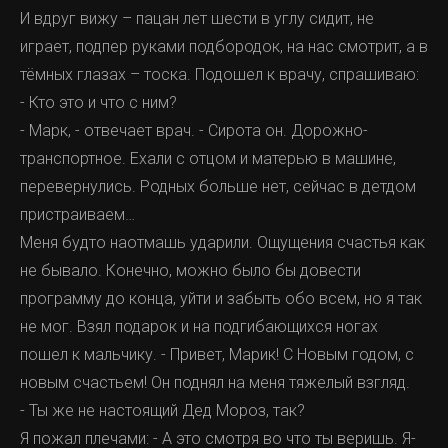
И вдруг вижу – пацан лет шести в углу сидит, не
играет, подпер руками подбородок, на нас смотрит, а в
тёмных глазах – тоска. Подошел к врачу, спрашиваю:
- Кто это и что с ним?
- Марк, - отвечает врач. - Сирота он. Дорожно-
транспортное. Ехали с отцом и матерью в машине,
перевернулись. Родных больше нет, сейчас в детдом
пристраиваем…
Меня будто наотмашь ударили. Ощущения счастья как
не бывало. Конечно, можно было бы довести
программу до конца, уйти и забыть обо всем, но я так
не мог. Взял подарок и на подгибающихся ногах
пошел к мальчику. - Привет, Марик! С Новым годом, с
новым счастьем! Он поднял на меня тяжелый взгляд.
- Ты же не настоящий Дед Мороз, так?
Я пожал плечами: - А это смотря во что ты веришь. Я-