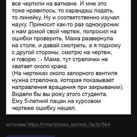
источник
https://t.me/stories_secrets_facts/564