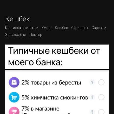
Кешбек
Картинка с текстом
Юмор
Кэшбэк
Скриншот
Сарказм
Зашакалено
Повтор