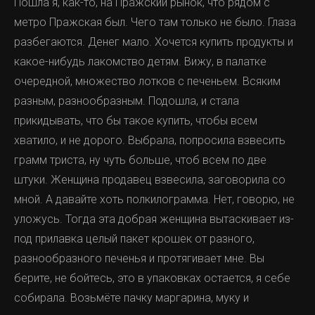
Пошла я, как-то, на Пражский рынок, что рядом с
метро Пражская был. Чего там только не было. Глаза
разбегаются. Денег мало. Хочется купить продукты и
какое-нибудь лакомство детям. Вижу, в палатке
очередной, множество лотков с печеньем. Всяким
разным, разнообразным. Подошла, и стала
прикидывать, что бы такое купить, чтобы всем
хватило, и не дорого. Выбрала, попросила взвесить
грамм триста, ну чуть больше, чтоб всем по две
штуки. Женщина продавец взвесила, заговорила со
мной. А давайте хоть полкилограмма. Нет, говорю, не
уложусь. Тогда эта добрая женщина вытаскивает из-
под прилавка целый пакет крошек от разного,
разнообразного печенья и протягивает мне. Вы
берите, не бойтесь, это в упаковках остается, я себе
собирала. Возьмёте пачку маргарина, муку и