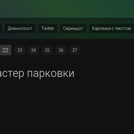
Длиннопост
Twitter
Скриншот
Картинка с текстом
22
23
24
25
26
27
астер парковки