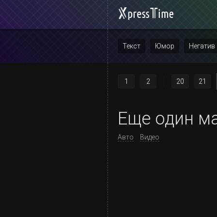
Текст
Юмор
Негатив
Повтор
1
2
20
21
Еще один м
Авто
Видео