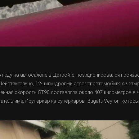
5 году на автосалоне в Детройте, позиционировался произв
 Действительно, 12-цилиндровый агрегат автомобиля с чет
ленная скорость GT90 составляла около 407 километров в ча
тель имел "суперкар из суперкаров" Bugatti Veyron, которы