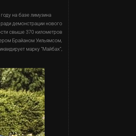
году на базе лимузина
 ради демонстрации нового
ости свыше 370 километров
пером Брайаном Уильямсом,
иквидирует марку "Майбах",