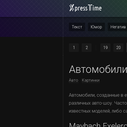
Текст
Юмор
Негатив
Повтор
1
2
19
20
Автомобили
Авто
Картинки
Автомобили, созданные в е
различных авто-шоу. Част
известных моделей, либо с
Maybach Exeler