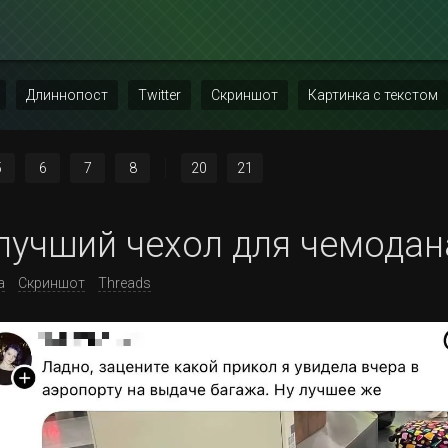
Длиннопост
Twitter
Скриншот
Картинка с текстом
5
6
7
8
20
21
лучший чехол для чемодан
а
Скриншот
Threads