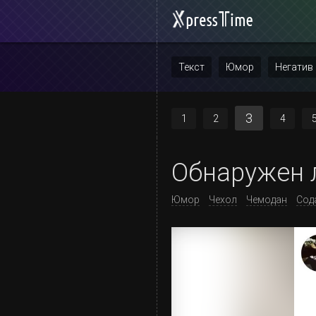
Текст
Юмор
Негатив
Повтор
3
1
2
4
Обнаружен 
Юмор
Чехол
Чемодан
Сод