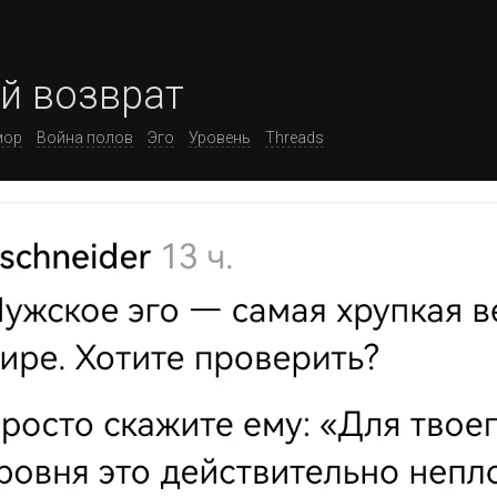
й возврат
ор
Война полов
Эго
Уровень
Threads