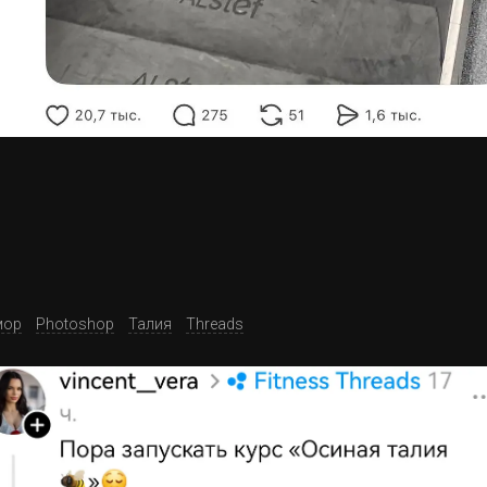
ор
Photoshop
Талия
Threads