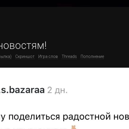
новостям!
сылка)
Скриншот
Игра слов
Threads
Пополнение