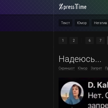
Текст
Юмор
Негатив
Повтор
1
2
6
7
Надеюсь...
Скриншот
Юмор
Запрет
П