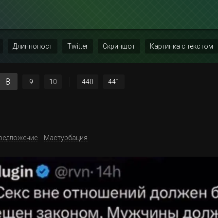
Длиннопост
Twitter
Скриншот
Картинка с текстом
8
9
10
440
441
редложение
Мастурбация