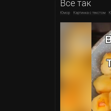
Все так
Юмор
Картинка с текстом
К