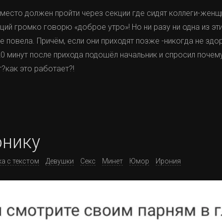
место должен пройти через секции где сидят коллеги-женщ
ций громко говорю «доброе утро»! Но ни разу ни одна из эт
не повела. Причём, если они приходят позже -никогда не зд
0 минут после прихода подошёл начальник и спросил почем
?как это работает?!
нику
а с текстом
Девушки
Секс
Минет
Юмор
Ирония