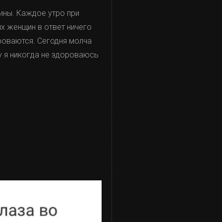
ины. Каждое утро при
их женщин в ответ ничего
ороваются. Сегодня молча
у я никогда не здороваюсь