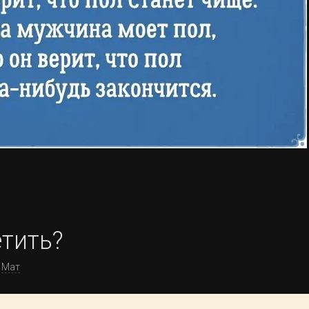
етить?
Мат