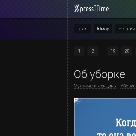
Текст
Юмор
Негатив
Повтор
1
2
19
20
Об уборке
Мужчины и женщины
Уборка