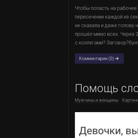
Чтобы попасть на рабочее 
пересечении каждой из сек
не сказала и даже голову 
прошёл мимо всех. Через 2
с коллегами? Заговор?бунт
Комментарии (0)
Помощь сло
Мужчины и женщины
Картинк