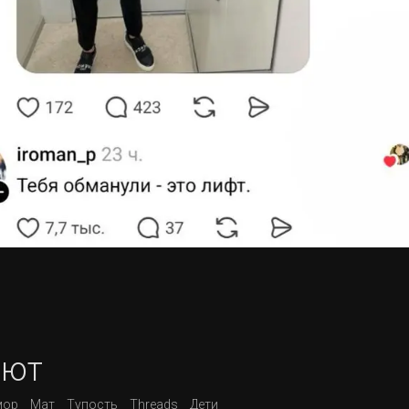
ают
ор
Мат
Тупость
Threads
Дети