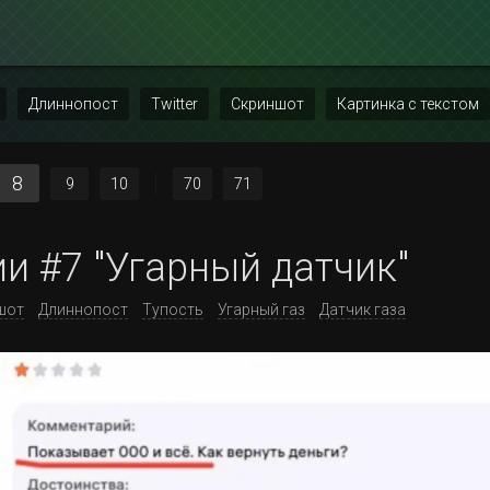
Длиннопост
Twitter
Скриншот
Картинка с текстом
8
9
10
70
71
и #7 "Угарный датчик"
шот
Длиннопост
Тупость
Угарный газ
Датчик газа