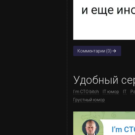
Комментарии (0)
Удобный се
I`m CTO bitch
IT юмор
IT
Р
Грустный юмор