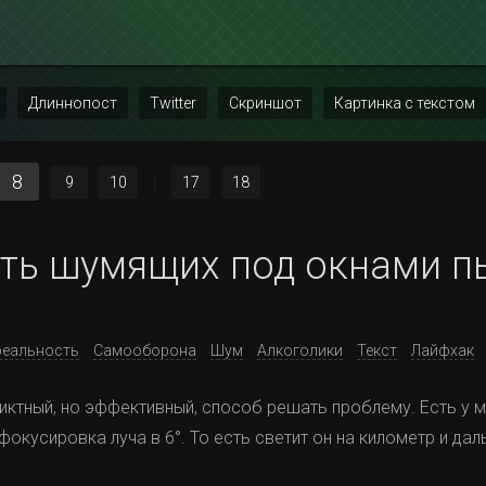
Длиннопост
Twitter
Скриншот
Картинка с текстом
8
9
10
17
18
ять шумящих под окнами п
реальность
Самооборона
Шум
Алкоголики
Текст
Лайфхак
ктный, но эффективный, способ решать проблему. Есть у м
фокусировка луча в 6°. То есть светит он на километр и дал