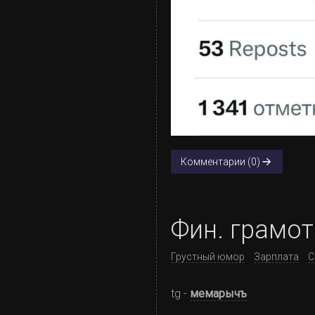
Комментарии (0)
Фин. грамо
Грустный юмор
Зарплата
С
tg -
мемарычъ