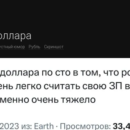
оллара
устный юмор
Рубль
Скриншот