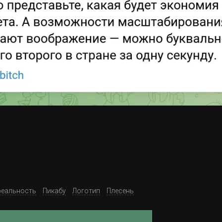
реальность
Пикабу
Логотип
Плесень