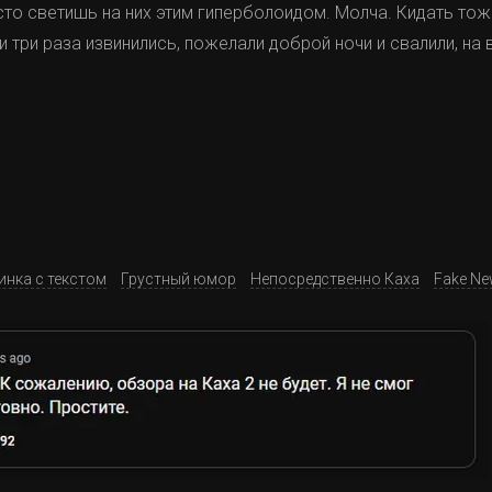
сто светишь на них этим гиперболоидом. Молча. Кидать тоже
 три раза извинились, пожелали доброй ночи и свалили, на 
инка с текстом
Грустный юмор
Непосредственно Каха
Fake N