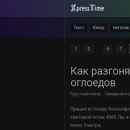
Текст
Юмор
Негатив
Повтор
1
2
6
7
Как разгон
оглоедов
Грустный юмор
Ожидание и 
Пришел в голову бесконфли
световой поток 4000 Лм, и 
пятно 3 метра.