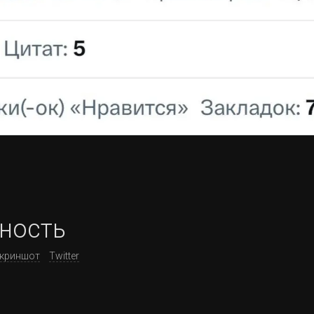
тность
криншот
Twitter