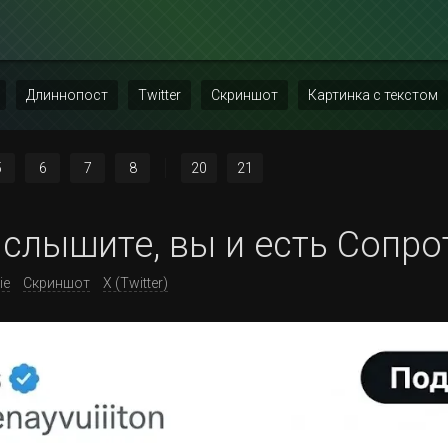
Длиннопост
Twitter
Скриншот
Картинка с текстом
5
6
7
8
20
21
 слышите, вы и есть Сопро
ie
Скриншот
X (Twitter)