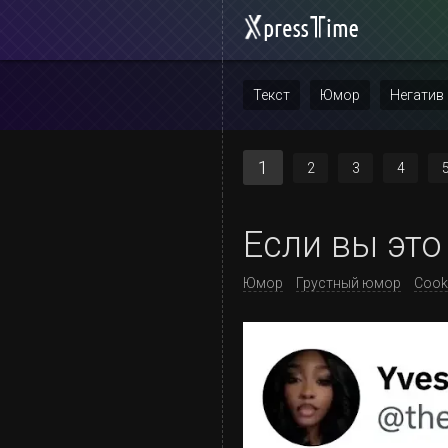
Текст
Юмор
Негатив
Повтор
1
2
3
4
Если вы это
Юмор
Грустный юмор
Cook