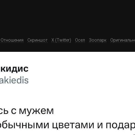
Отношения
Скриншот
X (Twitter)
Осел
Зоопарк
Оригинальн