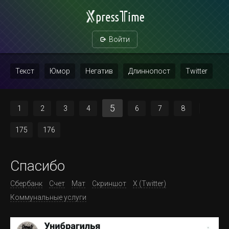
Войти
Текст
Юмор
Негатив
Длиннопост
Twitter
Скриншот
Картинка с текстом
Политика
Мат
5
1
2
3
4
6
7
8
Повтор
175
176
Спасибо
Сбербанк
Счет
Мат
Скриншот
X (Twitter)
Коммунальные услуги