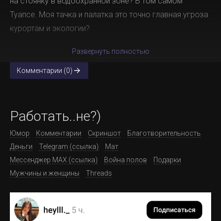
на стоянку в водоохранной зоне? В том самом
Туапсе. Моя тачка и палатка это точно главная угроза
курортам и экологии?
Развернуть полностью
Комментарии (0)
Работать..не?)
Юмор
Комментарии
Скриншот
Благотворительность
Деньги
Telegram (ссылка)
Мат
Мессенджер MAX (ссылка)
Война полов
Подарки
Мужчины и женщины
Threads