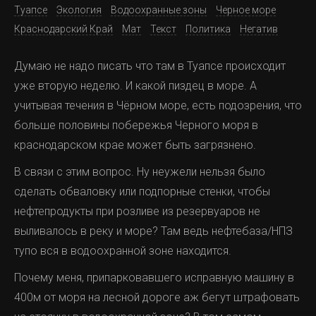
Туапсе
Экология
Водоохранные зоны
Черное море
Краснодарский Край
Мат
Текст
Политика
Негатив
Думаю не надо писать что там в Туапсе происходит
уже вторую неделю. И какой пиздец в море. А
учитывая течения в Чёрном море, есть подозрения, что
больше половины побережья Черного моря в
краснодарском крае может быть загрязнено.
В связи с этим вопрос. Ну неужели нельзя было
сделать обваловку или подпорные стенки, чтобы
нефтепродукты при розливе из резервуаров не
выливалось в реку и море? Там ведь нефтебаза/НПЗ
тупо вся в водоохранной зоне находится.
Почему меня, припарковавшего исправную машину в
400м от моря на лесной дороге аж бегут штрафовать