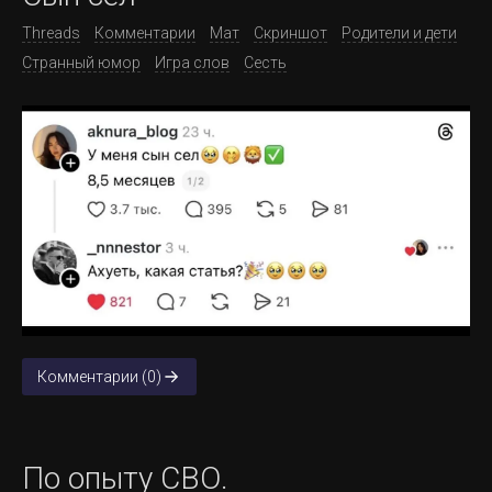
Threads
Комментарии
Мат
Скриншот
Родители и дети
Странный юмор
Игра слов
Сесть
Комментарии (0)
По опыту СВО.