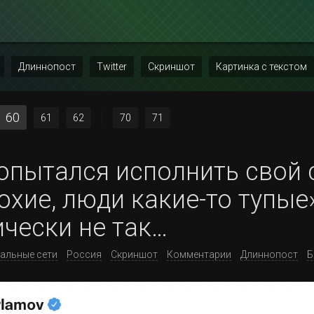
Длиннопост
Twitter
Скриншот
Картинка с текстом
60
61
62
70
71
опытался исполнить свой 
охие, люди какие-то тупые»
чески не так…
альные сети
Россия
Скриншот
Комментарии
Длиннопост
Б