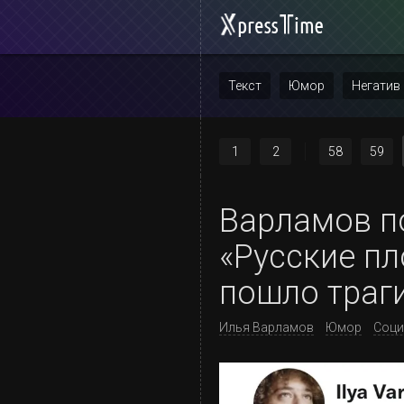
Текст
Юмор
Негатив
Повтор
1
2
58
59
Варламов п
«Русские пл
пошло траги
Илья Варламов
Юмор
Соци