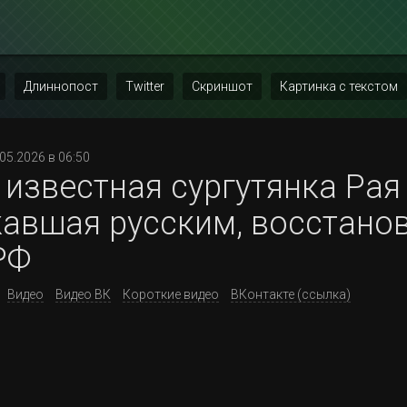
Длиннопост
Twitter
Скриншот
Картинка с текстом
.05.2026 в 06:50
 известная сургутянка Рая
авшая русским, восстанов
РФ
Видео
Видео ВК
Короткие видео
ВКонтакте (ссылка)