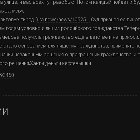
а улице, я вас всех тут разобью. Потом каждый пойдет и бу
зывались»,
айтовых тирад (
ura.news/news/10525...
.Суд признал ее вин
рем годам условно и лишил российского гражданства.Тепер
амедова получила гражданство еще в детстве и не приносила
е стало основанием для лишения гражданства, применять не
знании незаконным решения о прекращении гражданства, и 
того решения,Ханты деньги нефтевышки
093460
ии