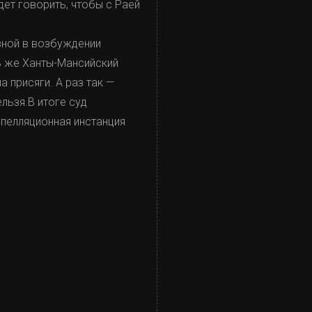
дет говорить, чтобы с Раей
овной в возбуждении
ь же Ханты-Мансийский
 присяги. А раз так —
льзя.В итоге суд
апелляционная инстанция