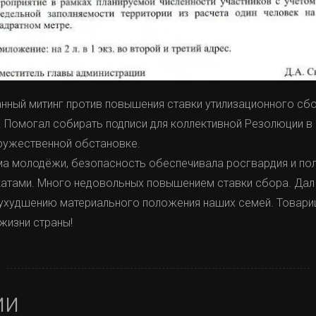
анный митинг против повышения ставки утилизационного сб
. Помогал собирать подписи для коллективной Резолюции в
ружественной обстановке.
ма молодёжи, безопасность обеспечивала росгвардия и пол
катами. Много недовольных повышением ставки сбора. Дал 
ухудшению материального положения наших семей. Товарищи
 жизни страны!
ии