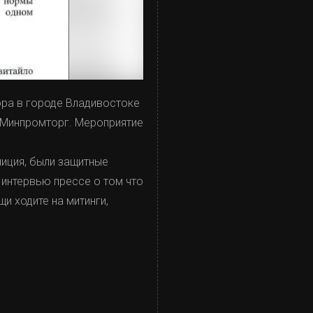
ора в городе Владивостоке
 Минпромторг. Мероприятие
иция, были защитные
интервью прессе о том что
 ходите на митинги,