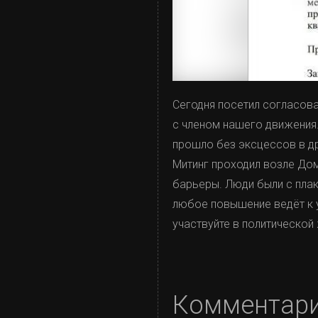
Сегодня посетил согласов
с членом нашего движения
прошло без эксцессов в д
Митинг проходил возле До
барьеры. Люди были с пла
любое повышение ведёт к 
участвуйте в политической
Комментар