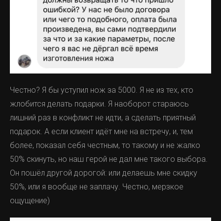
Честно? Я бы уступил нож за 5000. Я не из тех, кто
жлобится делать подарки. Я наоборот стараюсь
лишний раз в конфликт не идти, а сделать приятный
подарок. А если клиент идёт мне на встречу, и, тем
более, показал себя честным, то такому и не жалко
50% скинуть, но наш герой не дал мне такого выбора.
Он пошёл другой дорогой: или делаешь мне скидку
50%, или я вообще не заплачу. Честно, мерзкое
ощущение)