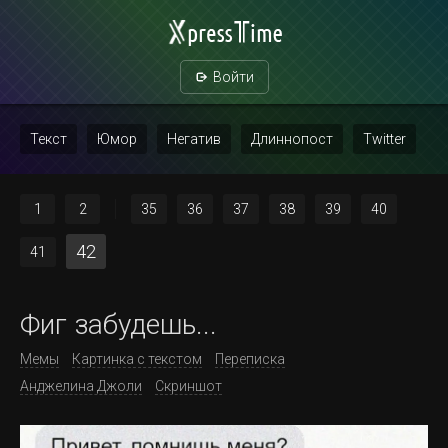
Войти
Текст
Юмор
Негатив
Длиннопост
Twitter
Скриншот
Картинка с текстом
Политика
Мат
1
2
35
36
37
38
39
40
Повтор
42
41
Фиг забудешь...
Мемы
Картинка с текстом
Переписка
Анджелина Джоли
Скриншот