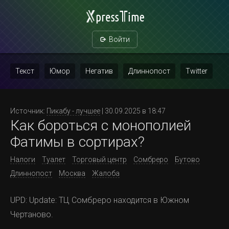
Войти
Текст
Юмор
Негатив
Длиннопост
Twitter
Скриншот
Картинка с текстом
Политика
Мат
Источник:
Пикабу - лучшее
| 30.09.2025 в 18:47
Как бороться с монополией
Повтор
Фатимы в сортирах?
Налоги
Туалет
Торговый центр
Сомбреро
Бутово
Длиннопост
Москва
Жалоба
UPD: Update: ТЦ Сомбреро находится в Южном
Чертаново.