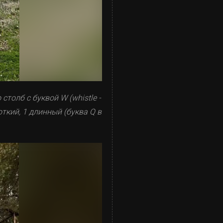
толб с буквой W (whistle -
откий, 1 длинный (буква Q в