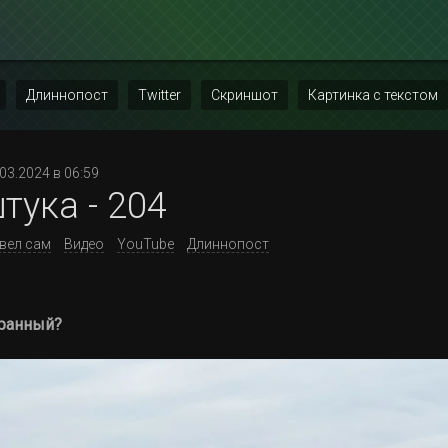
Длиннопост
Twitter
Скриншот
Картинка с текстом
.03.2024 в 06:59
тука - 204
вел сам
Видео
YouTube
Длиннопост
странный?