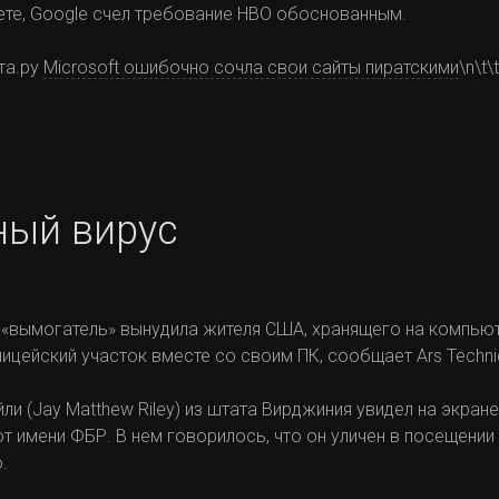
ете, Google счел требование HBO обоснованным.
нта.ру
Microsoft ошибочно сочла свои сайты пиратскими
\n\t\t
ый вирус
«вымогатель» вынудила жителя США, хранящего на компью
ицейский участок вместе со своим ПК, сообщает Ars Techni
ли (Jay Matthew Riley) из штата Вирджиния увидел на экра
имени ФБР. В нем говорилось, что он уличен в посещении 
.