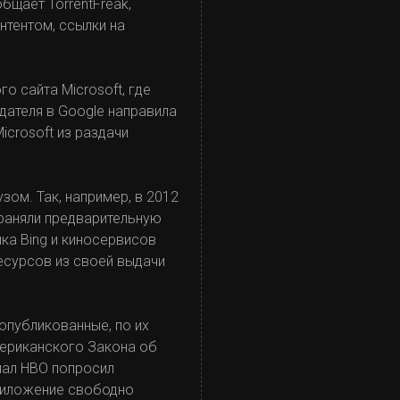
бщает TorrentFreak,
нтентом, ссылки на
го сайта Microsoft, где
дателя в Google направила
icrosoft из раздачи
узом. Так, например, в 2012
раняли предварительную
ика Bing и киносервисов
ресурсов из своей выдачи
 опубликованные, по их
мериканского Закона об
нал HBO попросил
приложение свободно