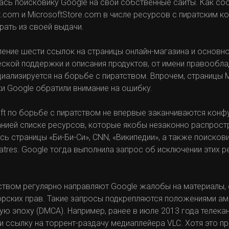
лась поисковику Google на свои собственные сайты. Как соо
.com и MicrosoftStore.com в числе ресурсов с пиратским ко
рать из своей выдачи.
удаление шести ссылок на страницы онлайн-магазина и основно
ской поддержки и описания продуктов, от имени правообла
циализируется на борьбе с пиратством. Впрочем, страницы M
ки Google обратили внимание на ошибку.
rosoft по борьбе с пиратством не впервые заканчиваются конф
анией списке ресурсов, которые якобы незаконно распрост
сь страницы «Би-Би-Си», CNN, «Википедии», а также поисков
atres. Google тогда выполнила запрос об исключении этих 
ратством регулярно направляют Google жалобы на материалы,
орских прав. Такие запросы подкрепляются положениями а
ю эпоху (DMCA). Например, ранее в июле 2013 года телека
и ссылку на торрент-раздачу медиаплейера VLC. Хотя это 