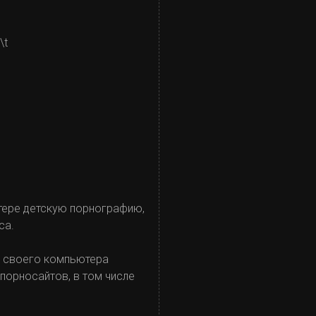
\t
тере детскую порнографию,
ca.
не своего компьютера
порносайтов, в том числе