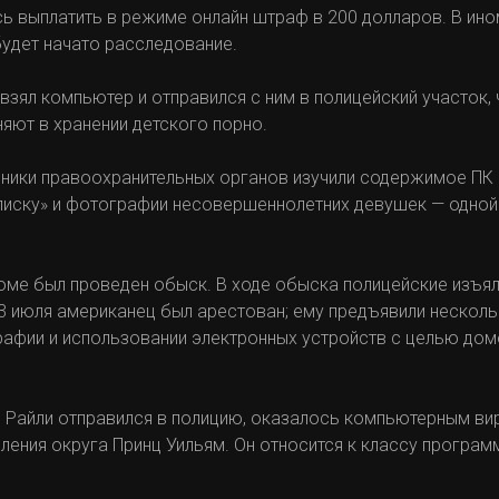
 выплатить в режиме онлайн штраф в 200 долларов. В ино
будет начато расследование.
взял компьютер и отправился с ним в полицейский участок, 
няют в хранении детского порно.
дники правоохранительных органов изучили содержимое ПК 
ску» и фотографии несовершеннолетних девушек — одной и
доме был проведен обыск. В ходе обыска полицейские изъя
3 июля американец был арестован; ему предъявили нескольк
рафии и использовании электронных устройств с целью дом
 Райли отправился в полицию, оказалось компьютерным вир
ления округа Принц Уильям. Он относится к классу програ