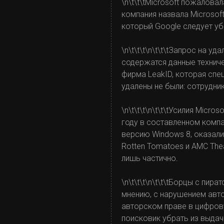
\n\t\t\tMicrosoft пожалова
компания назвала Microsoft
который Google следует уб
\n\t\t\t\n\t\t\tЗапрос на 
содержатся данные техниче
фирма LeakID, которая спе
удалены не были: сотрудни
\n\t\t\t\n\t\t\tУсилия Mic
году в составленном комп
версию Windows 8, оказали
Rotten Tomatoes и AMC The
лишь частично.
\n\t\t\t\n\t\t\tБорцы с пи
мнению, с нарушением авт
авторском праве в цифрову
поисковик убрать из выдач