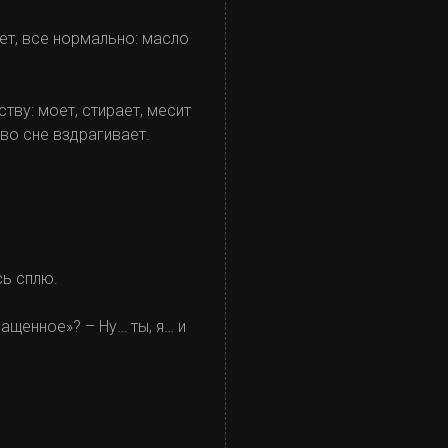
Нет, все нормально: масло
тву: моет, стирает, месит
 во сне вздрагивает.
сь сплю.
ащенное»? – Ну… ты, я… и