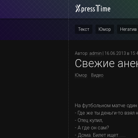
Текст
Юмор
Негатив
Повтор
Автор:
admin
| 16.06.2013 в 15:
Свежие ане
Юмор
Видео
На футбольном матче один 
- Где же ты деньги-то взял
- Отец купил,
- А где он сам?
- Дома. Билет ищет......