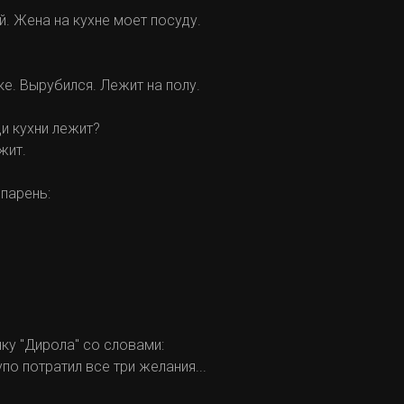
. Жена на кухне моет посуду.
е. Вырубился. Лежит на полу.
ди кухни лежит?
жит.
 парень:
ку "Дирола" со словами:
упо потратил все три желания...