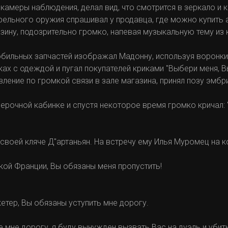
камеры наблюдения, делал вид, что смотрится в зеркало и к
трельного оружия спрашивал у продавца, где можно купить 
азину, подозрительно громко, напевая музыкальную тему из
обильных запчастей изображал Мадонну, используя воронк
ках с одеждой и пугал покупателей криками "Выбери меня, В
ение по громкой связи в зале магазина, принял позу эмбри
мерочной кабинке и спустя некоторое время громко кричал: 
 своей кляче Д"артаньян. На встречу ему Илья Муромец на к
икой Франции, Вы обязаны меня пропустить!
шкетер, Вы обязаны уступить мне дорогу.
те мне дорогу, я буду вынужден вызвать Вас на дуэль и убит