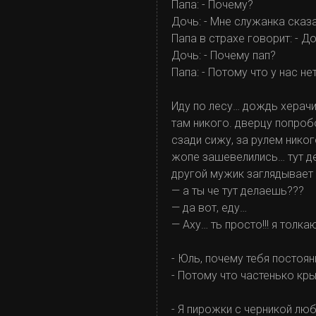
Папа: - Почему?
Дочь: - Мне служанка сказал
Папа в страхе говорит: - Д
Дочь: - Почему пап?
Папа: - Потому что у нас не
Иду по лесу… дождь херачи
там никого. дверцу попроб
сзади сижу, за рулем никог
жопе зашевелились… тут де
другой мужик заглядывает 
— а ты че тут делаешь???
— да вот, еду…
— Аху… ть просто!!! я толкаю
- Юль, почему тебя посто
- Потому что частенько кр
- Я пирожки с черникой лю