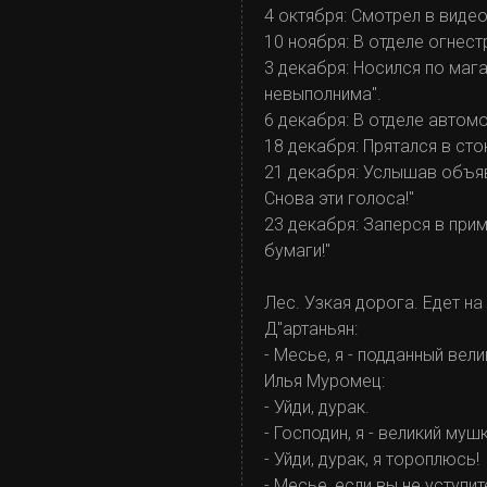
4 октября: Смотрел в видео
10 ноября: В отделе огнес
3 декабря: Носился по маг
невыполнима".
6 декабря: В отделе автом
18 декабря: Прятался в сто
21 декабря: Услышав объявл
Снова эти голоса!"
23 декабря: Заперся в при
бумаги!"
Лес. Узкая дорога. Едет на
Д"артаньян:
- Месье, я - подданный вел
Илья Муромец:
- Уйди, дурак.
- Господин, я - великий му
- Уйди, дурак, я тороплюсь!
- Месье, если вы не уступи