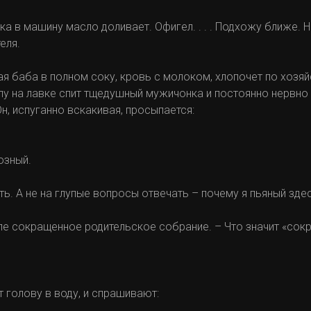
ка в машину масло доливает. Офигел. . . . Подхожу ближе. 
еля.
я баба в полном соку, кровь с молоком, хлопочет по хозяйс
углу на лавке спит тщедушный мужичонка и постоянно нервно
Он, испуганно вскакивая, просыпается:
озный.
ть. А не на глупые вопросы отвечать – почему я пьяный зде
оле сокращенное родительское собрание. – Что значит «сокр
т голову в воду, и спрашивают: