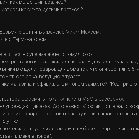
ович, как мы детьми дрались?
, изверги какие-то, детьми драться!?
и. Возьмите вот пять жвачек с Микки Маусом.
айте с Терминатором...
являться в супермаркете потому что он:
презервативов и разложил их в корзины других покупателей, 
льники в отделе товаров для дома так, что они звонили с 5
 томатного сока, ведущую в туалет.
ику магазина и официальным тоном заявил ей: "Код три в о
истратора оформить покупку пакета M&M в рассрочку.
предупреждающий знак "Осторожно. Мокрый пол" в зал с ко
стических товаров поставил палатку и приглашал остальных 
подушки.
редложения сотрудников помочь в выборе товара начинал пла
ставить меня в покое".