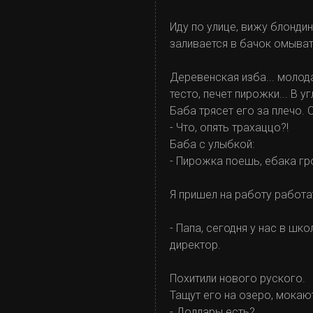
Иду по улице, вижу блондин
заливается в бачок омыват
Деревенская изба... молода
тесто, печет пирожки... В 
Баба трясет его за плечо. 
- Что, опять трахаццо?!
Баба с улыбкой:
- Пирожка поешь, ебака гр
Я пришел на работу работа
- Папа, сегодня у нас в шк
директор.
Похитили нового руского.
Тащут его на озеро, мокаю
- Доллары есть?