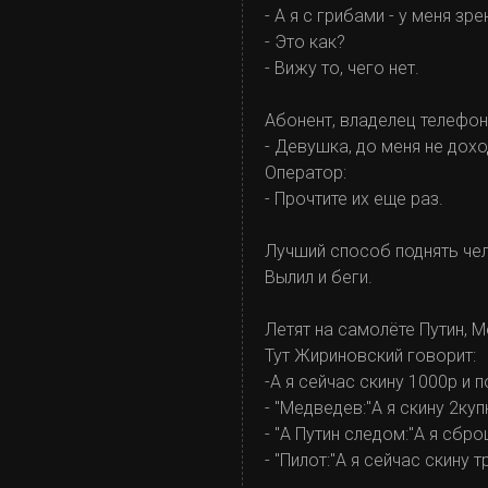
- А я с грибами - у меня зр
- Это как?
- Вижу то, чего нет.
Абонент, владелец телефон
- Девушка, до меня не дох
Оператор:
- Прочтите их еще раз.
Лучший способ поднять чело
Вылил и беги.
Летят на самолёте Путин, 
Тут Жириновский говорит:
-А я сейчас скину 1000р и 
- "Медведев:"А я скину 2ку
- "А Путин следом:"А я сб
- "Пилот:"А я сейчас скину