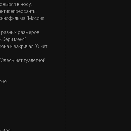
овырял в носу.
антидепрессанты.
 кинофильма "Миссия
и разных размеров.
ыбери меня".
она и закричал "О нет.
"Здесь нет туалетной
оне.
ь Вас!