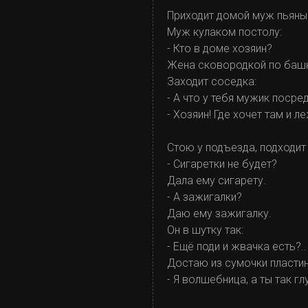
Приходит домой муж пьяный
Муж кулаком постолу:
- Кто в доме хозяин?
Жена сковородкой по башк
Заходит соседка:
- А что у тебя мужик посре
- Хозяин! Где хочет там и ле
Стою у подъезда, подходит
- Сигаретки не будет?
Дала ему сигарету.
- А зажигалки?
Даю ему зажигалку.
Он в шутку так:
- Ещё поди и жвачка есть?..
Достаю из сумочки пластин
- Я волшебница, а ты так гл