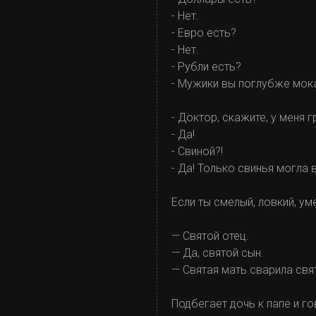
- Нет.
- Евро есть?
- Нет.
- Рубли есть?
- Мужики вы поглубже мока
- Доктор, скажите, у меня г
- Да!
- Свиной?!
- Да! Только свинья могла 
Если ты смелый, ловкий, уме
— Святой отец.
— Да, святой сын.
— Святая мать сварила свя
Подбегает дочь к папе и го