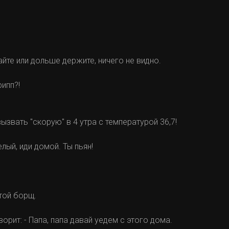
йте или дольше держите, ничего не видно.
рипп?!
вызвать "скорую" в 4 утра с температурой 36,7!
лый, иди домой. Ты пьян!
той борщ.
ворит: - Папа, папа давай уедем с этого дома.