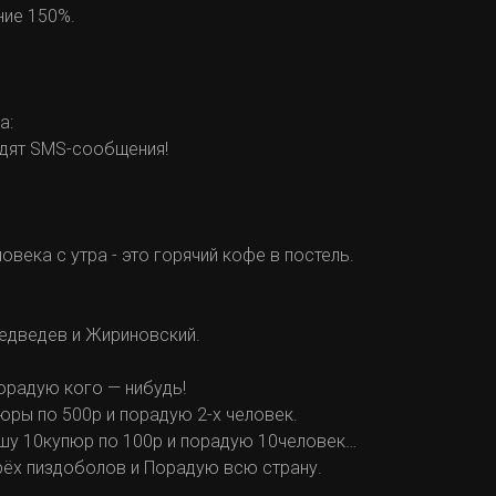
ение 150%.
а:
одят SMS-сообщения!
века с утра - это горячий кофе в постель.
Медведев и Жириновский.
порадую кого — нибудь!
пюры по 500р и порадую 2-х человек.
рошу 10купюр по 100р и порадую 10человек…
 трёх пиздоболов и Порадую всю страну.