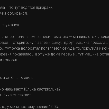
а , что тут водятся призраки.
очка собирайся.
т служанок.
т, ветер, ночь… замерз весь… смотрю — машина стоит, под
овал — открыто, ну я залез и сижу… вдруг машина поехала… 
о… тут рука волосатая появляется откуда-то, порулила и ис
ревня показалась, вот уже дома первые… тут машина остан
и говорит:
, а он бл… ть едет.
янно называют Юлька-кастрюлька?
ышечка съезжает.
блю, у меня поэтому зрение 100%.