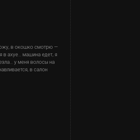
хожу, в окошко смотрю —
я в ахуе… машина едет, я
чезла… у меня волосы на
авливается, в салон