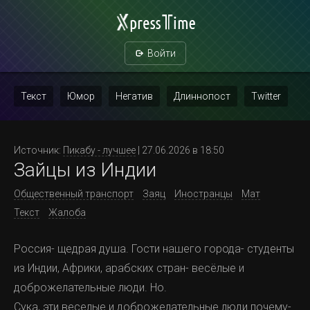
Войти
Текст
Юмор
Негатив
Длиннопост
Twitter
Скриншот
Картинка с текстом
Политика
Мат
Источник:
Пикабу - лучшее
| 27.06.2026 в 18:50
Зайцы из Индии
Повтор
Общественный транспорт
Заяц
Иностранцы
Мат
Текст
Жалоба
Россия- щедрая душа. Гости нашего города- студенты
из Индии, Африки, арабских стран- весёлые и
доброжелательные люди. Но.
Сука, эти веселые и доброжелательные люди почему-