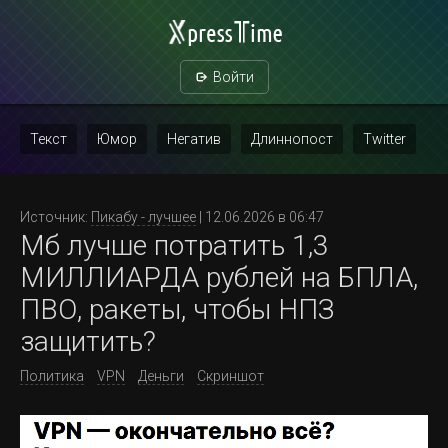
Войти
Текст
Юмор
Негатив
Длиннопост
Twitter
Скриншот
Картинка с текстом
Политика
Мат
Источник:
Пикабу - лучшее
| 12.06.2026 в 06:47
Мб лучше потратить 1,3
Повтор
МИЛЛИАРДА рублей на БПЛА,
ПВО, ракеты, чтобы НПЗ
защитить?
Политика
VPN
Деньги
Скриншот