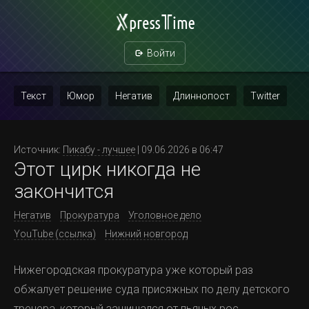
Войти
Текст
Юмор
Негатив
Длиннопост
Twitter
Скриншот
Картинка с текстом
Политика
Мат
Источник:
Пикабу - лучшее
| 09.06.2026 в 06:47
Этот цирк никогда не
Повтор
закончится
Негатив
Прокуратура
Уголовное дело
YouTube (ссылка)
Нижний новгород
Нижегородская прокуратура уже который раз
обжалует решение суда присяжных по делу детского
тренера, который защищался от пьяных рос