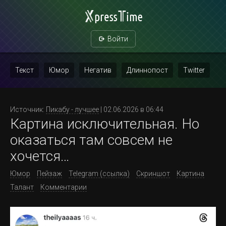
Войти
Текст
Юмор
Негатив
Длиннопост
Twitter
Скриншот
Картинка с текстом
Политика
Мат
Источник:
Пикабу - лучшее
| 02.06.2026 в 06:44
Картина исключительная. Но
Повтор
оказаться там совсем не
хочется…
Юмор
Пейзаж
Telegram (ссылка)
Скриншот
Картина
Талант
Комментарии