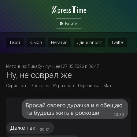
Войти
Текст
Юмор
Негатив
Длиннопост
Twitter
Скриншот
Картинка с текстом
Политика
Мат
Источник:
Пикабу - лучшее
| 27.05.2026 в 06:47
Ну, не соврал же
Повтор
Скриншот
Роскошь
Игра слов
Переписка
Мат