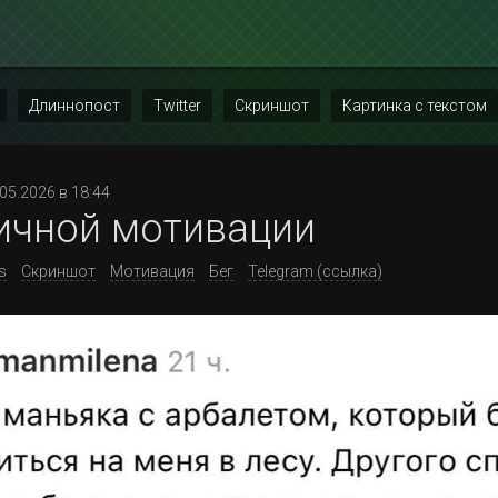
Длиннопост
Twitter
Скриншот
Картинка с текстом
.05.2026 в 18:44
ичной мотивации
s
Скриншот
Мотивация
Бег
Telegram (ссылка)