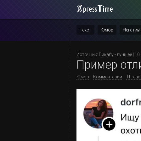
Текст
Юмор
Негатив
Повтор
Источник:
Пикабу - лучшее
| 10
Пример отл
Юмор
Комментарии
Thread