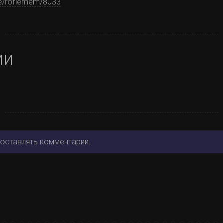
.me/roflemem/8033
ии
 оставлять комментарии.