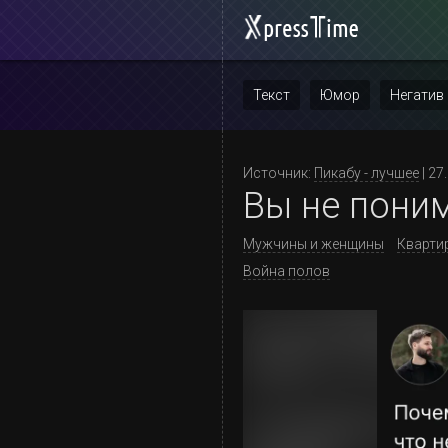
Текст
Юмор
Негатив
Повтор
Источник:
Пикабу - лучшее
| 27
Вы не поним
Мужчины и женщины
Кварти
Война полов