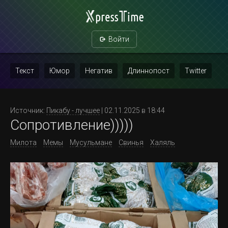
Войти
Текст
Юмор
Негатив
Длиннопост
Twitter
Скриншот
Картинка с текстом
Политика
Мат
Источник:
Пикабу - лучшее
| 02.11.2025 в 18:44
Сопротивление)))))
Повтор
Милота
Мемы
Мусульмане
Свинья
Халяль