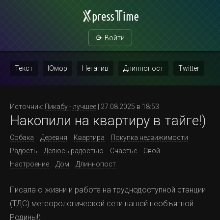
Войти
Текст
Юмор
Негатив
Длиннопост
Twitter
Скриншот
Картинка с текстом
Политика
Мат
Источник:
Пикабу - лучшее
| 27.08.2025 в 18:53
Накопили на квартиру в тайге!)
Повтор
Собака
Деревня
Квартира
Покупка недвижимости
Радость
Делюсь радостью
Счастье
Свой
Настроение
Дом
Длиннопост
Писала о жизни и работе на труднодоступной станции
(ТДС) метеорологической сети нашей необъятной
Родины!)