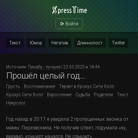
Войти
Текст
Юмор
Негатив
Длиннопост
Twitter
Скриншот
Картинка с текстом
Политика
Мат
Источник:
Пикабу - лучшее
| 22.03.2025 в 18:44
Прошёл целый год…
Повтор
Грусть
Воспоминания
Теракт в Крокус Сити Холл
Крокус Сити Холл
Взросление
Судьба
Родители
Текст
Некролог
Год назад в 20:17 я увидела 2 пропущенных звонка от
мамы. Перезвонила. Не получив ответ, подумала «ну,
видимо, концерт начался. Не слышит».