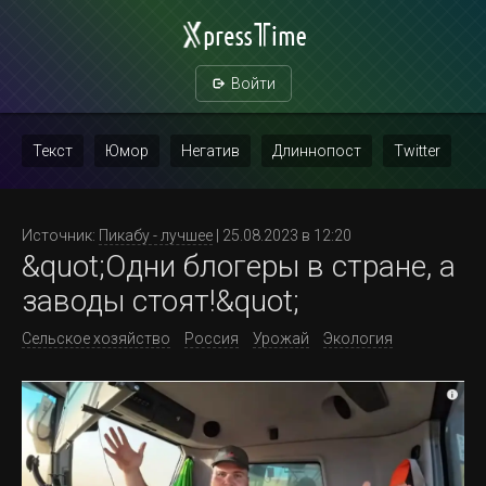
Войти
Текст
Юмор
Негатив
Длиннопост
Twitter
Скриншот
Картинка с текстом
Политика
Мат
Источник:
Пикабу - лучшее
| 25.08.2023 в 12:20
&quot;Одни блогеры в стране, а
Повтор
заводы стоят!&quot;
Сельское хозяйство
Россия
Урожай
Экология