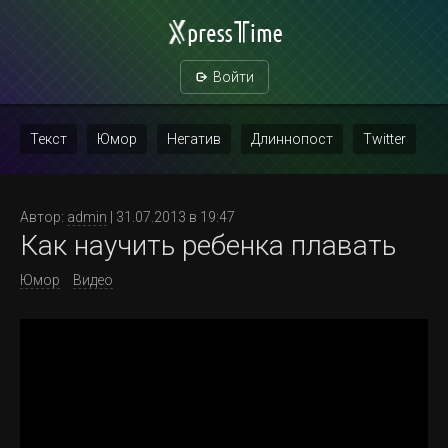
Войти
Текст
Юмор
Негатив
Длиннопост
Twitter
Скриншот
Картинка с текстом
Политика
Мат
Автор:
admin
| 31.07.2013 в 19:47
Как научить ребенка плавать
Повтор
Юмор
Видео