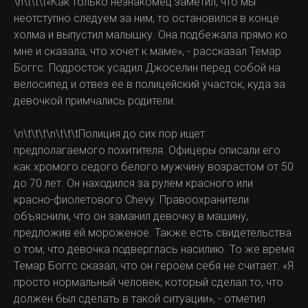
\n\t\t\t«Как только незнакомец заметил, что мы
неотступно следуем за ним, то остановился в конце
холма и выпустил малышку. Она подбежала прямо ко
мне и сказала, что хочет к маме», - рассказал Темар
Боггс. Подросток усадил Джоселин перед собой на
велосипед и отвез ее в полицейский участок, куда за
девочкой примчались родители.
\n\t\t\t\n\t\t\tПолиция до сих пор ищет
предполагаемого похитителя. Офицеры описали его
как хромого седого белого мужчину возрастом от 50
до 70 лет. Он находился за рулем красного или
красно-фиолетового Chevy. Правоохранители
объяснили, что он заманил девочку в машину,
предложив ей мороженое. Также есть свидетельства
о том, что девочка подверглась насилию. То же время
Темар Боггс сказал, что он героем себя не считает. «Я
просто нормальный человек, который сделал то, что
должен был сделать в такой ситуации», - отметил