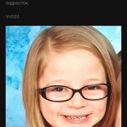
подросток.
\n\t\t\t