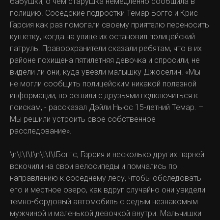
бабушки, о чем старушка немедленно сообщила в
полицию. Соседские подростки Темар Боггс и Крис
Гарсия как раз помогали своему приятелю переносить
кушетку, когда на улице их остановил полицейский
патруль. Правоохранители сказали ребятам, что в их
районе похищена пятилетняя девочка и спросили, не
видели ли они, куда увезли малышку Джоселин. «Мы
не могли сообщить полицейским никакой полезной
информации, но решили с друзьями подключиться к
поискам, - рассказал Дэйли Ньюс 15-летний Темар. –
Мы решили устроить свое собственное
расследование».
\n\t\t\t\n\t\t\tБоггс, Гарсия и несколько других парней
вскочили на свои велосипеды и помчались по
направлению к соседнему лесу, чтобы обследовать
его и местное озеро, как вдруг случайно они увидели
темно-бордовый автомобиль с седым незнакомым
мужчиной и маленькой девочкой внутри. Мальчишки