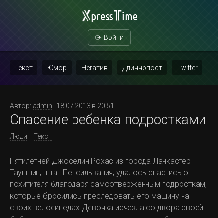
Войти
Текст
Юмор
Негатив
Длиннопост
Twitter
Скриншот
Картинка с текстом
Политика
Мат
Автор:
admin
| 18.07.2013 в 20:51
Спасение ребенка подростками
Повтор
Люди
Текст
Пятилетней Джоселин Рохас из города Ланкастер
Тауншип, штат Пенсильвания, удалось спастись от
похитителя благодаря самоотверженным подросткам,
которые бросились преследовать его машину на
своих велосипедах.Девочка исчезла со двора своей