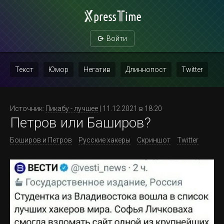
Войти
Текст
Юмор
Негатив
Длиннопост
Twitter
Скриншот
Картинка с текстом
Политика
Мат
Источник:
Пикабу - лучшее
| 11.12.2021 в 18:20
Петров или Баширов?
Повтор
Боширов и Петров
Русские хакеры
Скриншот
Twitter