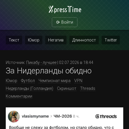
Войти
Текст
Юмор
Негатив
Длиннопост
Twitter
Скриншот
Картинка с текстом
Политика
Мат
Источник:
Пикабу - лучшее
| 02.07.2026 в 18:44
За Нидерланды обидно
Повтор
Юмор
Футбол
Чемпионат мира
VPN
Нидерланды (Голландия)
Скриншот
Threads
Комментарии