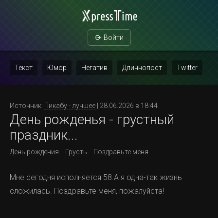
Войти
Текст
Юмор
Негатив
Длиннопост
Twitter
Скриншот
Картинка с текстом
Политика
Мат
Источник:
Пикабу - лучшее
| 28.06.2026 в 18:44
День рожденья - грустный
Повтор
праздник...
День рождения
Грусть
Поздравьте меня
Мне сегодня исполняется 58.А я одна-так жизнь
сложилась. Поздравьте меня, пожалуйста!