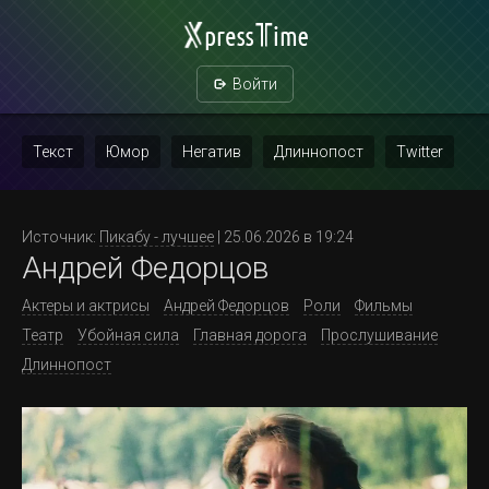
Войти
Текст
Юмор
Негатив
Длиннопост
Twitter
Скриншот
Картинка с текстом
Политика
Мат
Источник:
Пикабу - лучшее
| 25.06.2026 в 19:24
Андрей Федорцов
Повтор
Актеры и актрисы
Андрей Федорцов
Роли
Фильмы
Театр
Убойная сила
Главная дорога
Прослушивание
Длиннопост