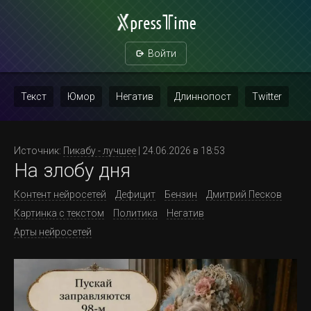
Войти
Текст
Юмор
Негатив
Длиннопост
Twitter
Скриншот
Картинка с текстом
Политика
Мат
Источник:
Пикабу - лучшее
| 24.06.2026 в 18:53
На злобу дня
Повтор
Контент нейросетей
Дефицит
Бензин
Дмитрий Песков
Картинка с текстом
Политика
Негатив
Арты нейросетей