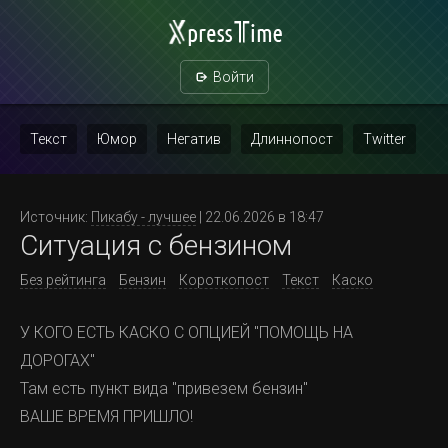
Войти
Текст
Юмор
Негатив
Длиннопост
Twitter
Скриншот
Картинка с текстом
Политика
Мат
Источник:
Пикабу - лучшее
| 22.06.2026 в 18:47
Ситуация с бензином
Повтор
Без рейтинга
Бензин
Короткопост
Текст
Каско
У КОГО ЕСТЬ КАСКО С ОПЦИЕЙ "ПОМОЩЬ НА
ДОРОГАХ"
Там есть пункт вида "привезем бензин"
ВАШЕ ВРЕМЯ ПРИШЛО!