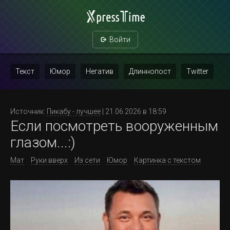
Войти
Текст
Юмор
Негатив
Длиннопост
Twitter
Скриншот
Картинка с текстом
Политика
Мат
Источник:
Пикабу - лучшее
| 21.06.2026 в 18:59
Если посмотреть вооруженным
Повтор
глазом...:)
Мат
Руки вверх
Из сети
Юмор
Картинка с текстом